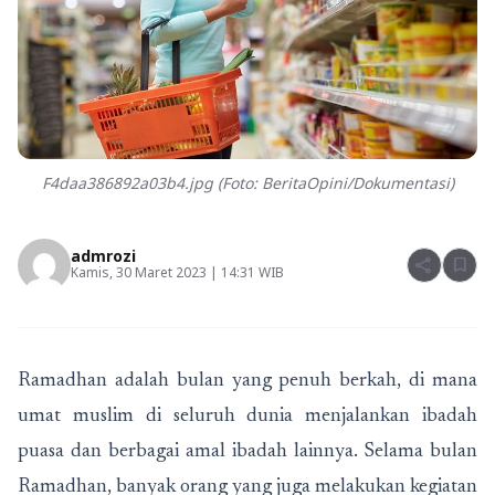
F4daa386892a03b4.jpg (Foto: BeritaOpini/Dokumentasi)
admrozi
share
bookmark
Kamis, 30 Maret 2023 | 14:31 WIB
Ramadhan adalah bulan yang penuh berkah, di mana
umat muslim di seluruh dunia menjalankan ibadah
puasa dan berbagai amal ibadah lainnya. Selama bulan
Ramadhan, banyak orang yang juga melakukan kegiatan