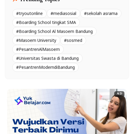
trending_up
Trending Topics
#tryoutonline
#mediasosial
#sekolah asrama
#Boarding School tingkat SMA
#Boarding School Al Masoem Bandung
#Masoem University
#sosmed
#PesantrenAlMasoem
#Universitas Swasta di Bandung
#PesantrenModerndiBandung
AD