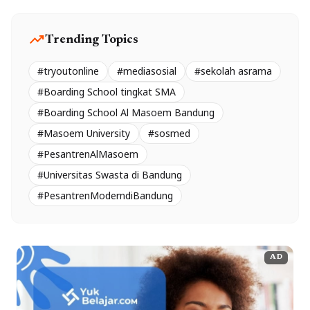
trending_up
Trending Topics
#tryoutonline
#mediasosial
#sekolah asrama
#Boarding School tingkat SMA
#Boarding School Al Masoem Bandung
#Masoem University
#sosmed
#PesantrenAlMasoem
#Universitas Swasta di Bandung
#PesantrenModerndiBandung
AD