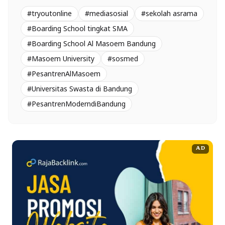
#tryoutonline
#mediasosial
#sekolah asrama
#Boarding School tingkat SMA
#Boarding School Al Masoem Bandung
#Masoem University
#sosmed
#PesantrenAlMasoem
#Universitas Swasta di Bandung
#PesantrenModerndiBandung
AD