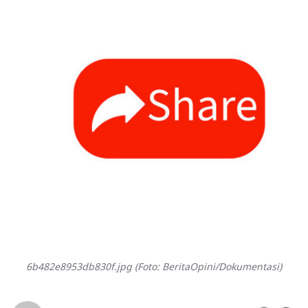
6b482e8953db830f.jpg (Foto: BeritaOpini/Dokumentasi)