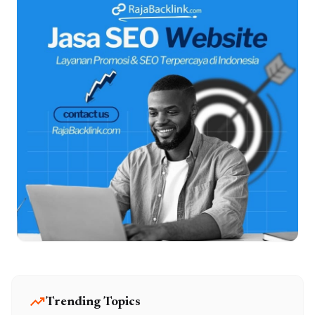
trending_up
Trending Topics