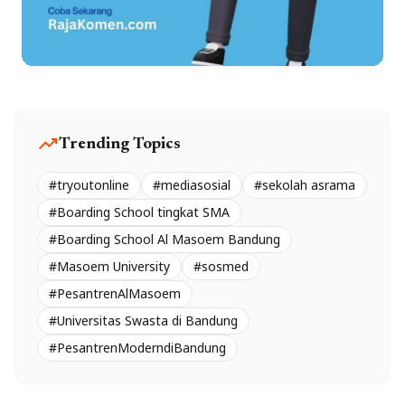
trending_up
Trending Topics
#tryoutonline
#mediasosial
#sekolah asrama
#Boarding School tingkat SMA
#Boarding School Al Masoem Bandung
#Masoem University
#sosmed
#PesantrenAlMasoem
#Universitas Swasta di Bandung
#PesantrenModerndiBandung