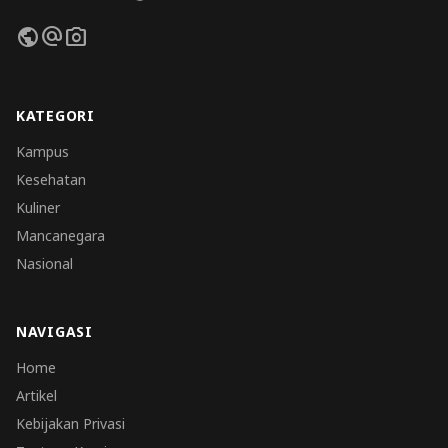
public
alternate_email
photo_camera
KATEGORI
Kampus
Kesehatan
Kuliner
Mancanegara
Nasional
NAVIGASI
Home
Artikel
Kebijakan Privasi