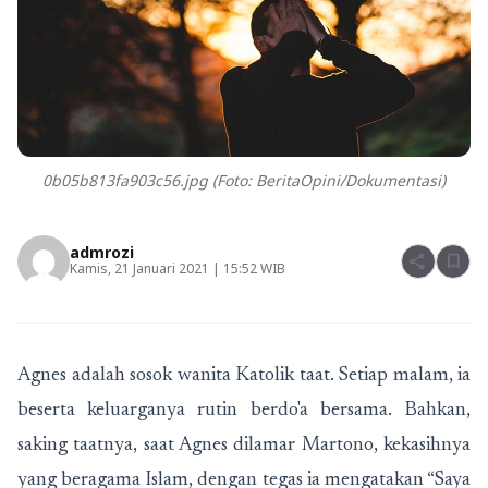
0b05b813fa903c56.jpg (Foto: BeritaOpini/Dokumentasi)
admrozi
share
bookmark
Kamis, 21 Januari 2021 | 15:52 WIB
Agnes adalah sosok wanita Katolik taat. Setiap malam, ia
beserta keluarganya rutin berdo'a bersama. Bahkan,
saking taatnya, saat Agnes dilamar Martono, kekasihnya
yang beragama Islam, dengan tegas ia mengatakan “Saya