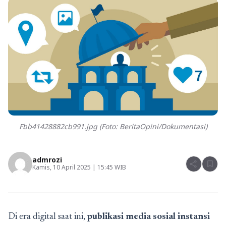
Fbb41428882cb991.jpg (Foto: BeritaOpini/Dokumentasi)
admrozi
share
bookmark
Kamis, 10 April 2025 | 15:45 WIB
Di era digital saat ini,
publikasi media sosial instansi