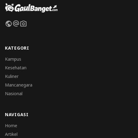
public
alternate_email
photo_camera
KATEGORI
Kampus
Kesehatan
Kuliner
Mancanegara
Nasional
NAVIGASI
Home
Artikel