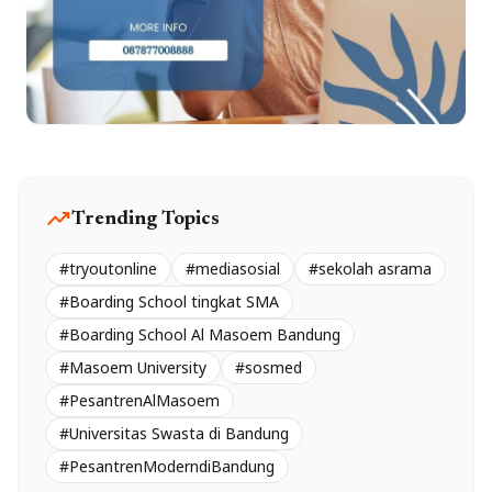
trending_up
Trending Topics
#tryoutonline
#mediasosial
#sekolah asrama
#Boarding School tingkat SMA
#Boarding School Al Masoem Bandung
#Masoem University
#sosmed
#PesantrenAlMasoem
#Universitas Swasta di Bandung
#PesantrenModerndiBandung