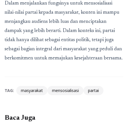
Dalam menjalankan fungsinya untuk mensosialisasi
nilai-nilai partai kepada masyarakat, konten ini mampu
menjangkau audiens lebih luas dan menciptakan
dampak yang lebih berarti. Dalam konteks ini, partai
tidak hanya dilihat sebagai entitas politik, tetapi juga
sebagai bagian integral dari masyarakat yang peduli dan
berkomitmen untuk memajukan kesejahteraan bersama.
TAG:
masyarakat
mensosialisasi
partai
Baca Juga