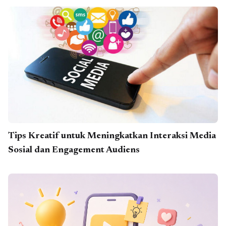
Tips Kreatif untuk Meningkatkan Interaksi Media
Sosial dan Engagement Audiens