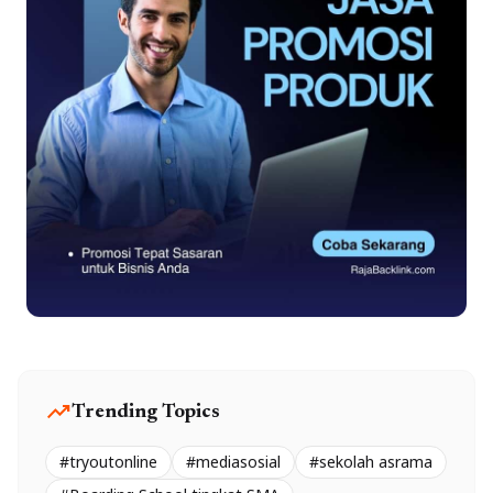
trending_up
Trending Topics
#tryoutonline
#mediasosial
#sekolah asrama