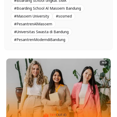
#Boarding School tingkat SMA
#Boarding School Al Masoem Bandung
#Masoem University
#sosmed
#PesantrenAlMasoem
#Universitas Swasta di Bandung
#PesantrenModerndiBandung
AD