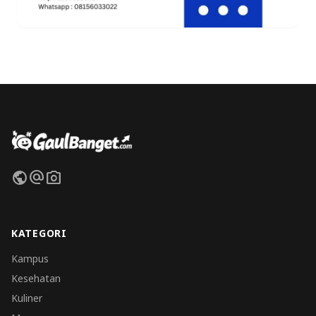
public
alternate_email
photo_camera
KATEGORI
Kampus
Kesehatan
Kuliner