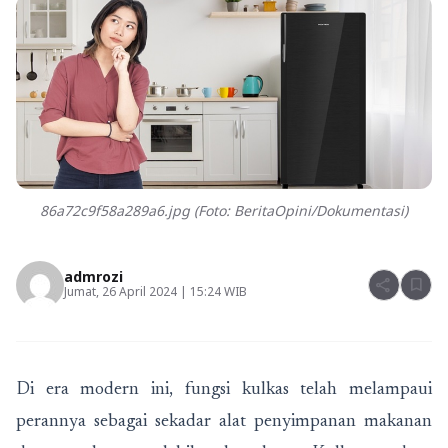
86a72c9f58a289a6.jpg (Foto: BeritaOpini/Dokumentasi)
admrozi
share
bookmark
Jumat, 26 April 2024 | 15:24 WIB
Di era modern ini, fungsi kulkas telah melampaui
perannya sebagai sekadar alat penyimpanan makanan