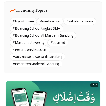
trending_up
Trending Topics
#tryoutonline
#mediasosial
#sekolah asrama
#Boarding School tingkat SMA
#Boarding School Al Masoem Bandung
#Masoem University
#sosmed
#PesantrenAlMasoem
#Universitas Swasta di Bandung
#PesantrenModerndiBandung
AD