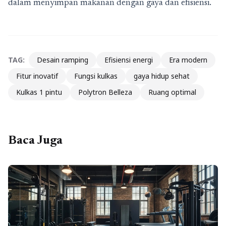
dalam menyimpan makanan dengan gaya dan efisiensi.
TAG:
Desain ramping
Efisiensi energi
Era modern
Fitur inovatif
Fungsi kulkas
gaya hidup sehat
Kulkas 1 pintu
Polytron Belleza
Ruang optimal
Baca Juga