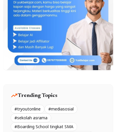
trending_up
Trending Topics
#tryoutonline
#mediasosial
#sekolah asrama
#Boarding School tingkat SMA