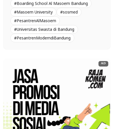
#Boarding School Al Masoem Bandung
#Masoem University
#sosmed
#PesantrenAlMasoem
#Universitas Swasta di Bandung
#PesantrenModerndiBandung
AD