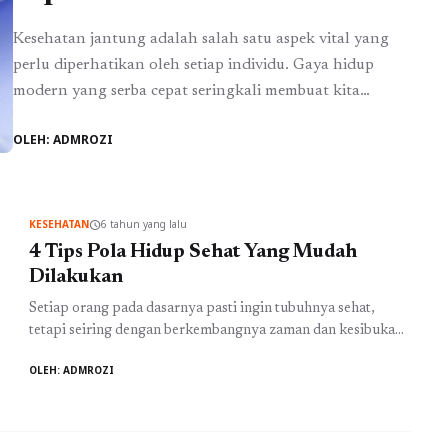
Kesehatan jantung adalah salah satu aspek vital yang
perlu diperhatikan oleh setiap individu. Gaya hidup
modern yang serba cepat seringkali membuat kita
mengabaikan pentingnya menjaga kesehatan jantung.
OLEH: ADMROZI
Padahal, penyakit jantung merupakan salah satu
penyebab kematian terbesar di dunia. Ahli farmasi,
dengan pengetahuan dan pengalaman mereka, memiliki
banyak tips berharga untuk membantu kita menjaga
KESEHATAN
6 tahun yang lalu
schedule
kesehatan jantung. ...
Baca Selengkapnya
4 Tips Pola Hidup Sehat Yang Mudah
Dilakukan
Setiap orang pada dasarnya pasti ingin tubuhnya sehat,
tetapi seiring dengan berkembangnya zaman dan kesibukan,
terkadang kamu lupa menerapkan pola sehat supaya tetap
OLEH: ADMROZI
terjaganya kesehatan. Akhirnya kamu pun terjangkit
berbagai macam penyakit, bahkan tidak jarang penyakit
yang diderita merupakan penyakit serius. Saat tubuh sudah
terserang penyakit, maka ada banyak hal yang akan