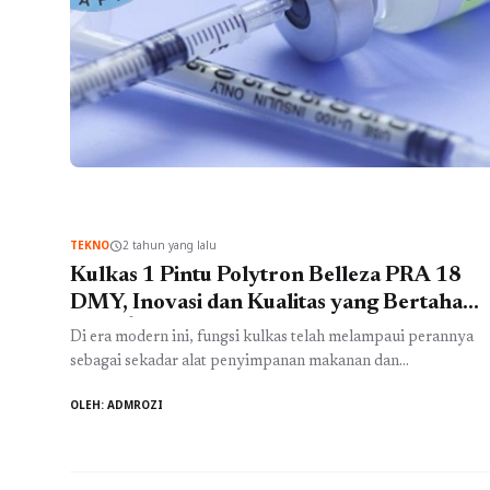
TEKNO
2 tahun yang lalu
schedule
Kulkas 1 Pintu Polytron Belleza PRA 18
DMY, Inovasi dan Kualitas yang Bertahan
LamaÂ
Di era modern ini, fungsi kulkas telah melampaui perannya
sebagai sekadar alat penyimpanan makanan dan
membuatnya lebih tahan lama. Kulkas modern mendukung
OLEH: ADMROZI
gaya hidup sehat dan efisien, menjadikannya komponen
kunci dalam dapur masa kini. Memilih kulkas yang sesuai
bukanlah perkara mudah, terutama ketika Anda mencari
produk yang tidak hanya memiliki teknologi canggih tetapi