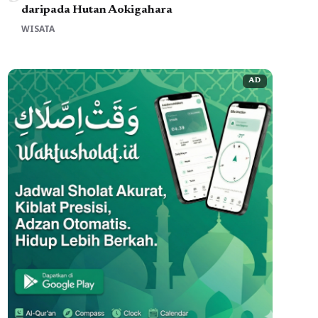
daripada Hutan Aokigahara
WISATA
AD