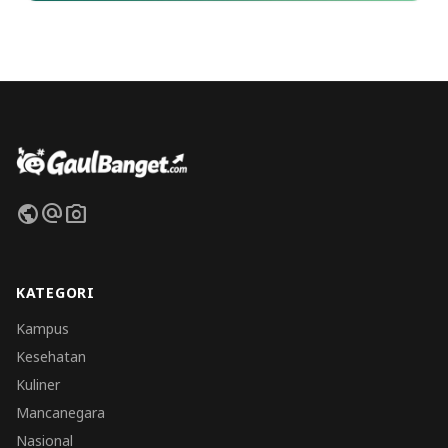
public
alternate_email
photo_camera
KATEGORI
Kampus
Kesehatan
Kuliner
Mancanegara
Nasional