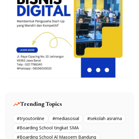
trending_up
Trending Topics
#tryoutonline
#mediasosial
#sekolah asrama
#Boarding School tingkat SMA
#Boarding School Al Masoem Bandung