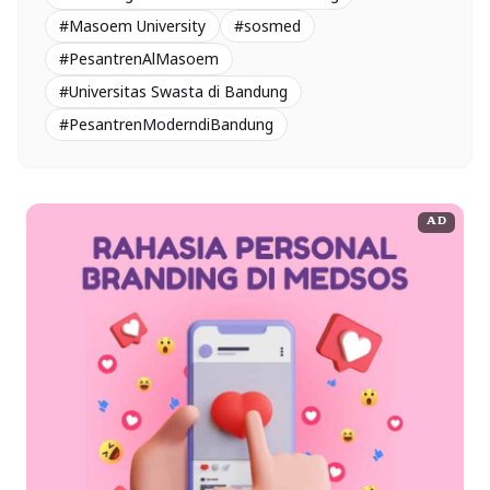
#Masoem University
#sosmed
#PesantrenAlMasoem
#Universitas Swasta di Bandung
#PesantrenModerndiBandung
AD