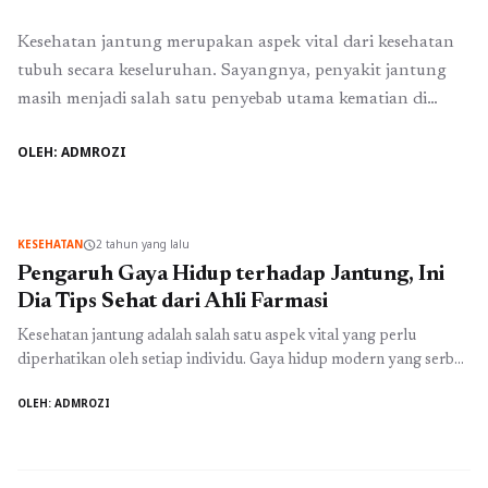
Kesehatan jantung merupakan aspek vital dari kesehatan
tubuh secara keseluruhan. Sayangnya, penyakit jantung
masih menjadi salah satu penyebab utama kematian di
dunia, termasuk di Indonesia. Banyak faktor yang
OLEH: ADMROZI
mempengaruhi kesehatan jantung, salah satunya adalah
gaya hidup. Para ahli farmasi memiliki banyak tips dan
saran untuk menjaga kesehatan jantung melalui
perubahan gaya hidup yang sederhana namun ...
Baca
KESEHATAN
2 tahun yang lalu
schedule
Selengkapnya
Pengaruh Gaya Hidup terhadap Jantung, Ini
Dia Tips Sehat dari Ahli Farmasi
Kesehatan jantung adalah salah satu aspek vital yang perlu
diperhatikan oleh setiap individu. Gaya hidup modern yang serba
cepat seringkali membuat kita mengabaikan pentingnya menjaga
OLEH: ADMROZI
kesehatan jantung. Padahal, penyakit jantung merupakan salah
satu penyebab kematian terbesar di dunia. Ahli farmasi, dengan
pengetahuan dan pengalaman mereka, memiliki banyak tips
berharga untuk membantu kita menjaga kesehatan jantung. ...
Baca