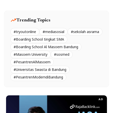
trending_up
Trending Topics
#tryoutonline
#mediasosial
#sekolah asrama
#Boarding School tingkat SMA
#Boarding School Al Masoem Bandung
#Masoem University
#sosmed
#PesantrenAlMasoem
#Universitas Swasta di Bandung
#PesantrenModerndiBandung
AD