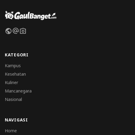
public
alternate_email
photo_camera
KATEGORI
Kampus
Kesehatan
Kuliner
Mancanegara
Nasional
NAVIGASI
Home