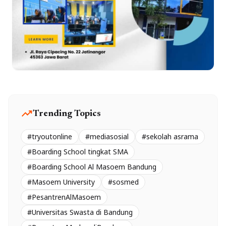
trending_up
Trending Topics
#tryoutonline
#mediasosial
#sekolah asrama
#Boarding School tingkat SMA
#Boarding School Al Masoem Bandung
#Masoem University
#sosmed
#PesantrenAlMasoem
#Universitas Swasta di Bandung