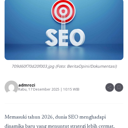
709d60f70d20f003.jpg (Foto: BeritaOpini/Dokumentasi)
admrozi
share
bookmark
Rabu, 17 Desember 2025 | 10:15 WIB
Memasuki tahun 2026, dunia SEO menghadapi
dinamika baru yang menuntut strategi lebih cermat,