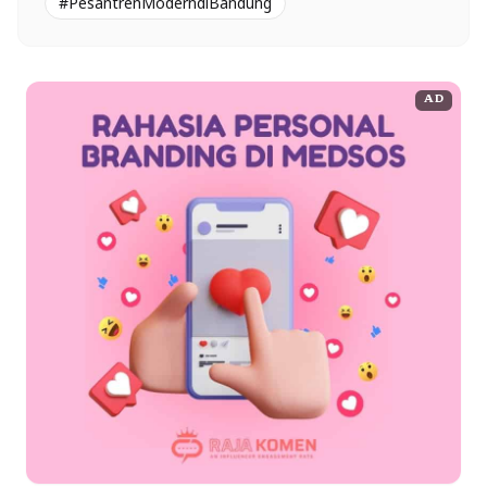
#PesantrenModerndiBandung
AD