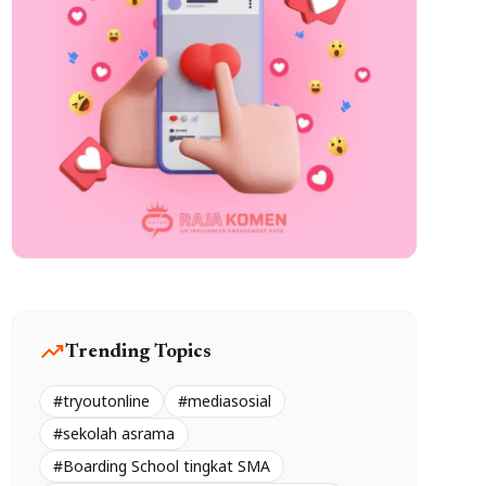
trending_up
Trending Topics
#tryoutonline
#mediasosial
#sekolah asrama
#Boarding School tingkat SMA