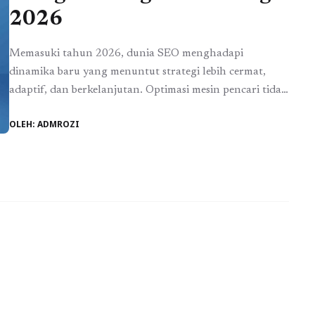
2026
Memasuki tahun 2026, dunia SEO menghadapi
dinamika baru yang menuntut strategi lebih cermat,
adaptif, dan berkelanjutan. Optimasi mesin pencari tidak
lagi hanya mengandalkan trik cepat untuk menaikkan
OLEH: ADMROZI
peringkat, tetapi menekankan kualitas konten,
relevansi, dan kredibilitas. Hal ini sejalan dengan
pembaruan algoritma Google 2026, yang semakin
pintar dalam menilai otoritas website dan efektivitas
strategi link building. ...
Baca Selengkapnya