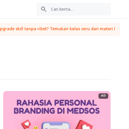
search
AD