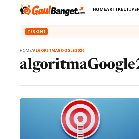
HOME
ARTIKEL
TIPS
TERKINI
HOME
/
ALGORITMAGOOGLE2026
algoritmaGoogl