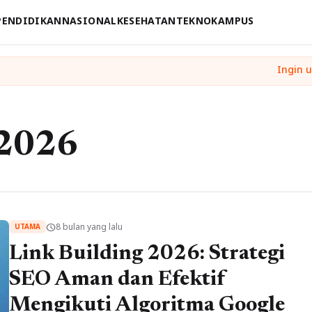
PENDIDIKAN
NASIONAL
KESEHATAN
TEKNO
KAMPUS
e2026
8 bulan yang lalu
schedule
UTAMA
Link Building 2026: Strategi
SEO Aman dan Efektif
Mengikuti Algoritma Google