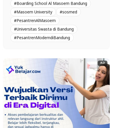
#Boarding School Al Masoem Bandung
#Masoem University
#sosmed
#PesantrenAlMasoem
#Universitas Swasta di Bandung
#PesantrenModerndiBandung
AD