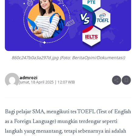
860c247b0a3a297d.jpg (Foto: BeritaOpini/Dokumentasi)
admrozi
share
bookmark
Jumat, 18 April 2025 | 12:07 WIB
Bagi pelajar SMA, mengikuti tes TOEFL (Test of English
as a Foreign Language) mungkin terdengar seperti
langkah yang menantang, tetapi sebenarnya ini adalah