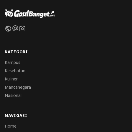
public
alternate_email
photo_camera
KATEGORI
Kampus
Kesehatan
Kuliner
Mancanegara
Nasional
NAVIGASI
Home