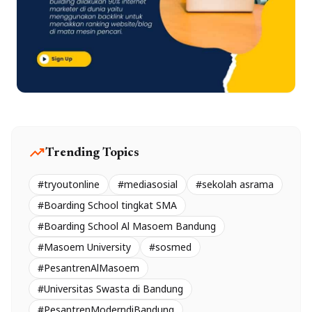
trending_up
Trending Topics
#tryoutonline
#mediasosial
#sekolah asrama
#Boarding School tingkat SMA
#Boarding School Al Masoem Bandung
#Masoem University
#sosmed
#PesantrenAlMasoem
#Universitas Swasta di Bandung
#PesantrenModerndiBandung