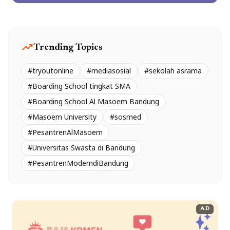
trending_up
Trending Topics
#tryoutonline
#mediasosial
#sekolah asrama
#Boarding School tingkat SMA
#Boarding School Al Masoem Bandung
#Masoem University
#sosmed
#PesantrenAlMasoem
#Universitas Swasta di Bandung
#PesantrenModerndiBandung
AD