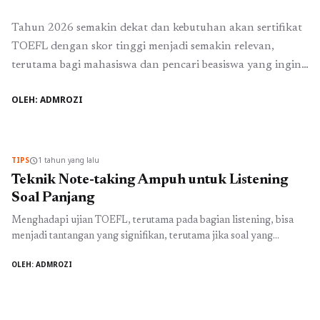
Tahun 2026 semakin dekat dan kebutuhan akan sertifikat
TOEFL dengan skor tinggi menjadi semakin relevan,
terutama bagi mahasiswa dan pencari beasiswa yang ingin
melanjutkan studi atau berkarier di level internasional.
OLEH: ADMROZI
Banyak orang sudah memiliki impian besar, namun belum
semua benar-benar menyiapkan strategi yang matang
untuk mencapai skor target TOEFL 2026. Di sinilah
perbedaan antara mereka ...
Baca Selengkapnya
TIPS
1 tahun yang lalu
schedule
Teknik Note-taking Ampuh untuk Listening
Soal Panjang
Menghadapi ujian TOEFL, terutama pada bagian listening, bisa
menjadi tantangan yang signifikan, terutama jika soal yang
disajikan panjang dan kompleks. Persiapan yang matang menjadi
OLEH: ADMROZI
kunci untuk meraih skor maksimal. Salah satu teknik yang sering
diabaikan tetapi sangat efektif dalam meningkatkan pemahaman
saat mendengarkan adalah teknik note-taking. Dalam artikel ini,
kita akan membahas beberapa teknik note-taking ...
Baca