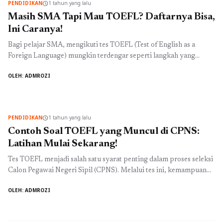
PENDIDIKAN
1 tahun yang lalu
schedule
Selengkapnya
Masih SMA Tapi Mau TOEFL? Daftarnya Bisa,
Ini Caranya!
Bagi pelajar SMA, mengikuti tes TOEFL (Test of English as a
Foreign Language) mungkin terdengar seperti langkah yang
menantang, tetapi sebenarnya ini adalah kesempatan yang sangat
OLEH: ADMROZI
baik untuk mempersiapkan diri menuju masa depan akademis
yang lebih baik, terutama jika Anda berencana untuk melanjutkan
pendidikan ke luar negeri. Meskipun ada beberapa syarat yang
perlu diperhatikan, pendaftaran ...
Baca Selengkapnya
PENDIDIKAN
1 tahun yang lalu
schedule
Contoh Soal TOEFL yang Muncul di CPNS:
Latihan Mulai Sekarang!
Tes TOEFL menjadi salah satu syarat penting dalam proses seleksi
Calon Pegawai Negeri Sipil (CPNS). Melalui tes ini, kemampuan
bahasa Inggris peserta akan diuji untuk memastikan mereka
OLEH: ADMROZI
memiliki kompetensi komunikasi yang memadai. Oleh karena itu,
penting bagi calon peserta CPNS untuk mempersiapkan diri
dengan baik, termasuk dengan memahami contoh soal TOEFL