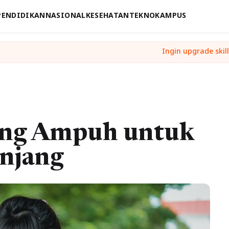
PENDIDIKAN
NASIONAL
KESEHATAN
TEKNO
KAMPUS
ing Ampuh untuk
anjang