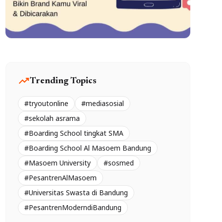
trending_up
Trending Topics
#tryoutonline
#mediasosial
#sekolah asrama
#Boarding School tingkat SMA
#Boarding School Al Masoem Bandung
#Masoem University
#sosmed
#PesantrenAlMasoem
#Universitas Swasta di Bandung
#PesantrenModerndiBandung