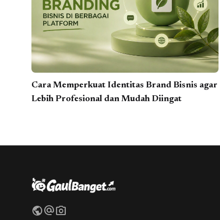
Cara Memperkuat Identitas Brand Bisnis agar
Lebih Profesional dan Mudah Diingat
public
alternate_email
photo_camera