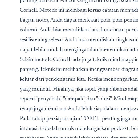
penting dan detail-detail yang mendukung. Salah s
Cornell. Metode ini membagi kertas catatan menjad
bagian notes, Anda dapat mencatat poin-poin penti
column, Anda bisa menuliskan kata kunci atau perta
sesi listening selesai, Anda bisa menuliskan ringkas
dapat lebih mudah mengingat dan menemukan infor
Selain metode Cornell, ada juga teknik mind mapping
panjang. Teknik ini melibatkan menggambar diagra
keluar dari pendengaran kita. Ketika mendengarkan
yang muncul. Misalnya, jika topik yang dibahas ada
seperti "penyebab", "dampak", dan "solusi". Mind
tetapi juga membuat Anda lebih siap dalam menjawab
Pada tahap persiapan ujian TOEFL, penting juga u
intonasi. Cobalah untuk mendengarkan podcast, berit