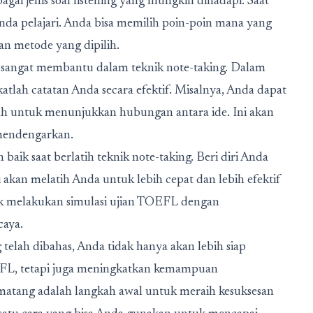
ai jenis soal listening yang mungkin dihadapi. Saat
 Anda pelajari. Anda bisa memilih poin-poin mana yang
n metode yang dipilih.
 sangat membantu dalam teknik note-taking.
Dalam
katlah catatan Anda secara efektif. Misalnya, Anda dapat
h untuk menunjukkan hubungan antara ide. Ini akan
mendengarkan.
aik saat berlatih teknik note-taking. Beri diri Anda
i akan melatih Anda untuk lebih cepat dan lebih efektif
k melakukan simulasi ujian TOEFL dengan
caya.
elah dibahas, Anda tidak hanya akan lebih siap
EFL, tetapi juga meningkatkan kemampuan
matang adalah langkah awal untuk meraih kesuksesan