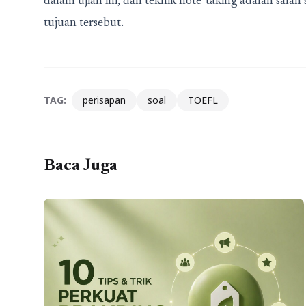
dalam ujian ini, dan teknik note-taking adalah sal
tujuan tersebut.
TAG:
perisapan
soal
TOEFL
Baca Juga