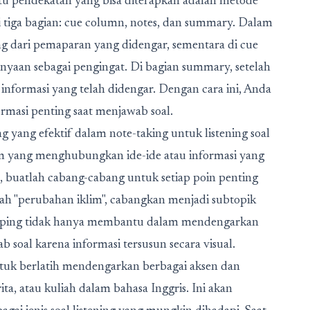
atu pendekatan yang bisa diterapkan adalah metode
i tiga bagian: cue column, notes, dan summary. Dalam
ng dari pemaparan yang didengar, sementara di cue
nyaan sebagai pengingat. Di bagian summary, setelah
an informasi yang telah didengar. Dengan cara ini, Anda
masi penting saat menjawab soal.
 yang efektif dalam note-taking untuk listening soal
m yang menghubungkan ide-ide atau informasi yang
, buatlah cabang-cabang untuk setiap poin penting
lah "perubahan iklim", cabangkan menjadi subtopik
 mapping tidak hanya membantu dalam mendengarkan
 soal karena informasi tersusun secara visual.
ntuk berlatih mendengarkan berbagai aksen dan
a, atau kuliah dalam bahasa Inggris. Ini akan