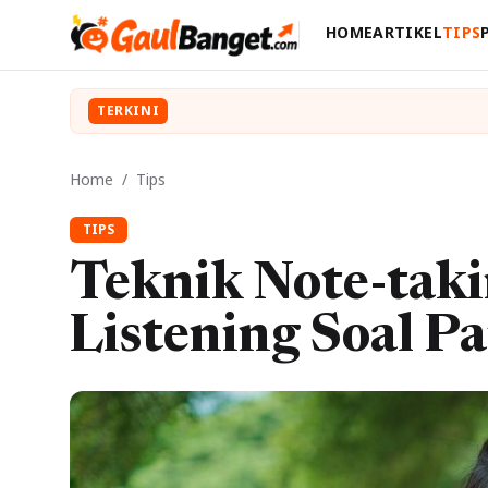
HOME
ARTIKEL
TIPS
TERKINI
Home
/
Tips
TIPS
Teknik Note-tak
Listening Soal P