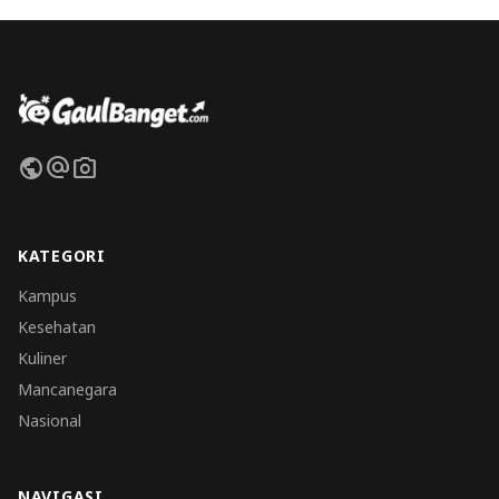
public
alternate_email
photo_camera
KATEGORI
Kampus
Kesehatan
Kuliner
Mancanegara
Nasional
NAVIGASI