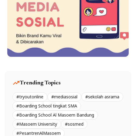
trending_up
Trending Topics
#tryoutonline
#mediasosial
#sekolah asrama
#Boarding School tingkat SMA
#Boarding School Al Masoem Bandung
#Masoem University
#sosmed
#PesantrenAlMasoem