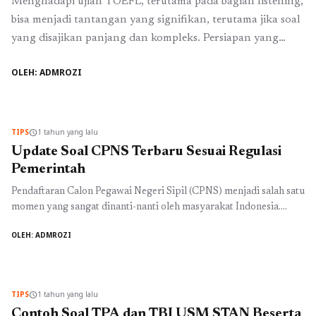
Menghadapi ujian TOEFL, terutama pada bagian listening,
bisa menjadi tantangan yang signifikan, terutama jika soal
yang disajikan panjang dan kompleks. Persiapan yang
matang menjadi kunci untuk meraih skor maksimal. Salah
OLEH: ADMROZI
satu teknik yang sering diabaikan tetapi sangat efektif
dalam meningkatkan pemahaman saat mendengarkan
adalah teknik note-taking. Dalam artikel ini, kita akan
membahas beberapa teknik note-taking ...
Baca
TIPS
1 tahun yang lalu
schedule
Selengkapnya
Update Soal CPNS Terbaru Sesuai Regulasi
Pemerintah
Pendaftaran Calon Pegawai Negeri Sipil (CPNS) menjadi salah satu
momen yang sangat dinanti-nanti oleh masyarakat Indonesia.
Dengan tingginya minat masyarakat untuk menjadi ASN
OLEH: ADMROZI
(Aparatur Sipil Negara), pemerintah terus melakukan pembaruan
pada soal dan sistem penerimaan CPNS. Dalam artikel ini, kami
akan membahas update terbaru mengenai soal CPNS sesuai
dengan regulasi pemerintah yang berlaku. Sejak diberlakukannya
TIPS
1 tahun yang lalu
schedule
...
Baca Selengkapnya
Contoh Soal TPA dan TBI USM STAN Beserta