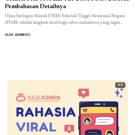
Pembahasan Detailnya
Ujian Saringan Masuk (USM) Sekolah Tinggi Akuntansi Negara
(STAN) adalah langkah awal bagi calon mahasiswa yang ingin
bergabung dengan salah satu institusi pendidikan terbaik di
OLEH: ADMROZI
Indonesia. Untuk mempersiapkan diri menghadapi USM STAN,
khususnya pada Tes Potensi Akademik (TPA) dan Tes Bahasa
Inggris (TBI), penting untuk memahami jenis soal yang akan
dihadapi serta cara penyelesaiannya. Berikut ...
Baca
Selengkapnya
AD