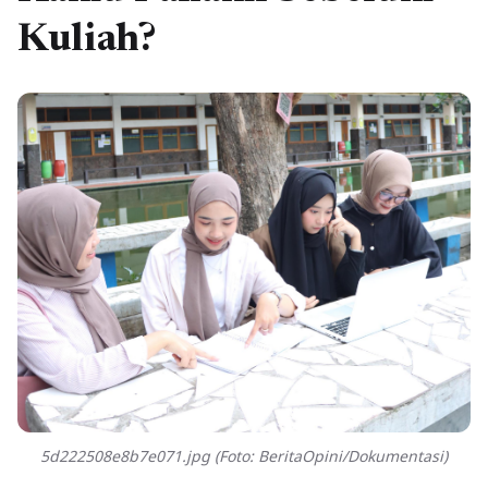
Kuliah?
5d222508e8b7e071.jpg (Foto: BeritaOpini/Dokumentasi)