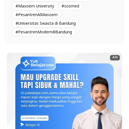
#Masoem University
#sosmed
#PesantrenAlMasoem
#Universitas Swasta di Bandung
#PesantrenModerndiBandung
AD