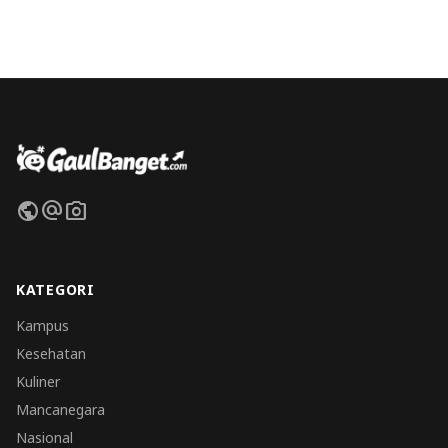
public
alternate_email
photo_camera
KATEGORI
Kampus
Kesehatan
Kuliner
Mancanegara
Nasional