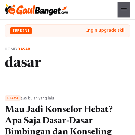
menu
TERKINI
HOME
/
DASAR
dasar
9 bulan yang lalu
schedule
UTAMA
Mau Jadi Konselor Hebat?
Apa Saja Dasar-Dasar
Bimbingan dan Konseling