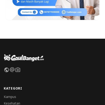
public
alternate_email
photo_camera
KATEGORI
Kampus
Kesehatan