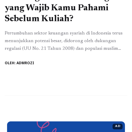
yang Wajib Kamu Pahami
Sebelum Kuliah?
Pertumbuhan sektor keuangan syariah di Indonesia terus
menunjukkan potensi besar, didorong oleh dukungan
regulasi (UU No. 21 Tahun 2008) dan populasi muslim
terbesar di dunia. Ekspansi lembaga perbankan syariah,
OLEH: ADMROZI
yang mencapai 199 unit pada tahun 2016, menunjukkan
kebutuhan tinggi akan profesional yang menguasai ilmu
ekonomi Islam dan manajemen modern. Hal ini menjadikan
Program Studi Perbankan ...
Baca Selengkapnya
AD