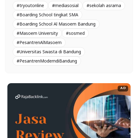
#tryoutonline
#mediasosial
#sekolah asrama
#Boarding School tingkat SMA
#Boarding School Al Masoem Bandung
#Masoem University
#sosmed
#PesantrenAlMasoem
#Universitas Swasta di Bandung
#PesantrenModerndiBandung
AD