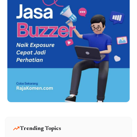
trending_up
Trending Topics