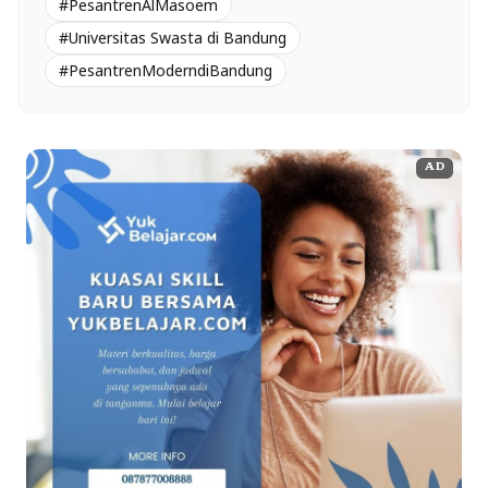
#PesantrenAlMasoem
#Universitas Swasta di Bandung
#PesantrenModerndiBandung
AD