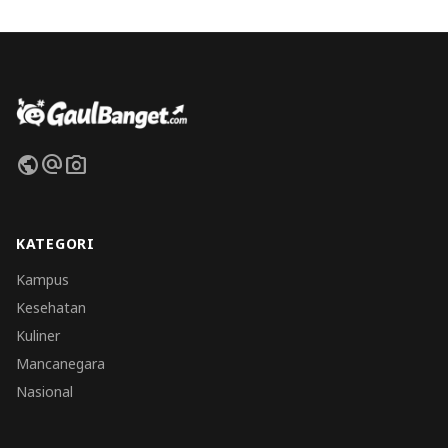
public
alternate_email
photo_camera
KATEGORI
Kampus
Kesehatan
Kuliner
Mancanegara
Nasional