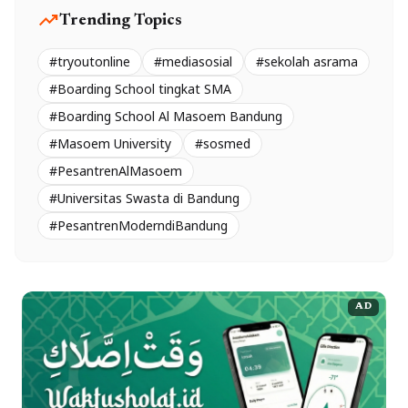
trending_up
Trending Topics
#tryoutonline
#mediasosial
#sekolah asrama
#Boarding School tingkat SMA
#Boarding School Al Masoem Bandung
#Masoem University
#sosmed
#PesantrenAlMasoem
#Universitas Swasta di Bandung
#PesantrenModerndiBandung
AD