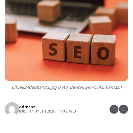
6ff59824debba18d.jpg (Foto: BeritaOpini/Dokumentasi)
admrozi
share
bookmark
Rabu, 14 Januari 2026 | 14:06 WIB