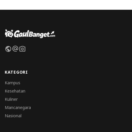
public
alternate_email
photo_camera
KATEGORI
Kampus
Kesehatan
Kuliner
Mancanegara
Nasional