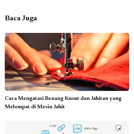
Baca Juga
Cara Mengatasi Benang Kusut dan Jahitan yang
Melompat di Mesin Jahit