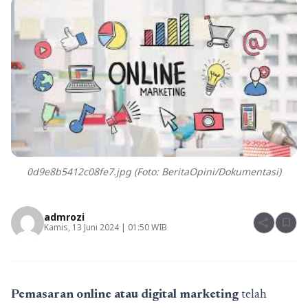
0d9e8b5412c08fe7.jpg (Foto: BeritaOpini/Dokumentasi)
admrozi
share
bookmark
Kamis, 13 Juni 2024 | 01:50 WIB
Pemasaran online atau digital marketing
telah