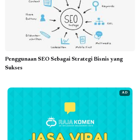
Penggunaan SEO Sebagai Strategi Bisnis yang
Sukses
AD