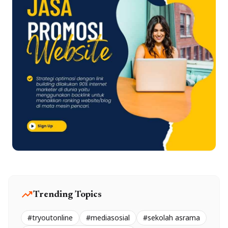
trending_up
Trending Topics
#tryoutonline
#mediasosial
#sekolah asrama