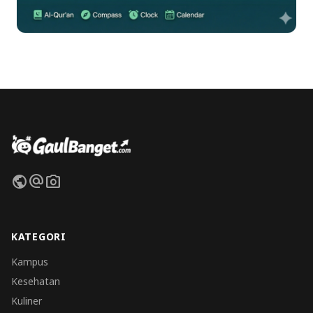
public
alternate_email
photo_camera
KATEGORI
Kampus
Kesehatan
Kuliner