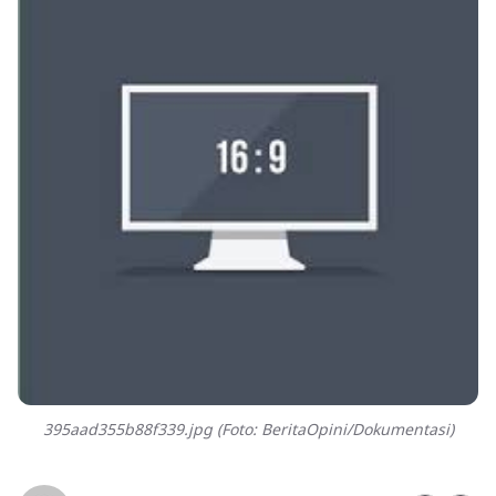
395aad355b88f339.jpg (Foto: BeritaOpini/Dokumentasi)