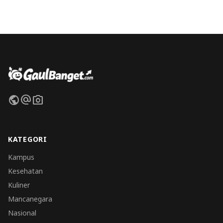
public
alternate_email
photo_camera
KATEGORI
Kampus
Kesehatan
Kuliner
Mancanegara
Nasional