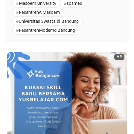
#Masoem University
#sosmed
#PesantrenAlMasoem
#Universitas Swasta di Bandung
#PesantrenModerndiBandung
AD