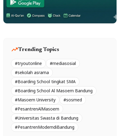
trending_up
Trending Topics
#tryoutonline
#mediasosial
#sekolah asrama
#Boarding School tingkat SMA
#Boarding School Al Masoem Bandung
#Masoem University
#sosmed
#PesantrenAlMasoem
#Universitas Swasta di Bandung
#PesantrenModerndiBandung