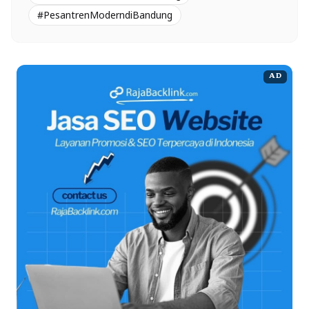
#PesantrenModerndiBandung
AD