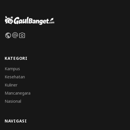
public
alternate_email
photo_camera
KATEGORI
Kampus
Kesehatan
Kuliner
Mancanegara
Nasional
NAVIGASI