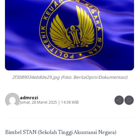
2f3089034eb8de29.jpg (Foto: BeritaOpini/Dokumentasi)
admrozi
share
bookmark
Jumat, 28 Maret 2025 | 14:38 WIB
Bimbel STAN (Sekolah Tinggi Akuntansi Negara)