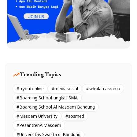
trending_up
Trending Topics
#tryoutonline
#mediasosial
#sekolah asrama
#Boarding School tingkat SMA
#Boarding School Al Masoem Bandung
#Masoem University
#sosmed
#PesantrenAlMasoem
#Universitas Swasta di Bandung