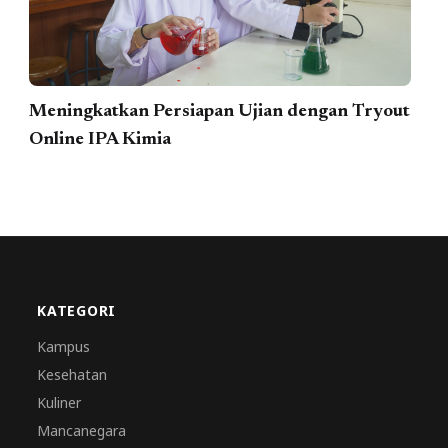
Meningkatkan Persiapan Ujian dengan Tryout
Online IPA Kimia
KATEGORI
Kampus
Kesehatan
Kuliner
Mancanegara