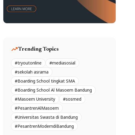
trending_up
Trending Topics
#tryoutonline
#mediasosial
#sekolah asrama
#Boarding School tingkat SMA
#Boarding School Al Masoem Bandung
#Masoem University
#sosmed
#PesantrenAlMasoem
#Universitas Swasta di Bandung
#PesantrenModerndiBandung