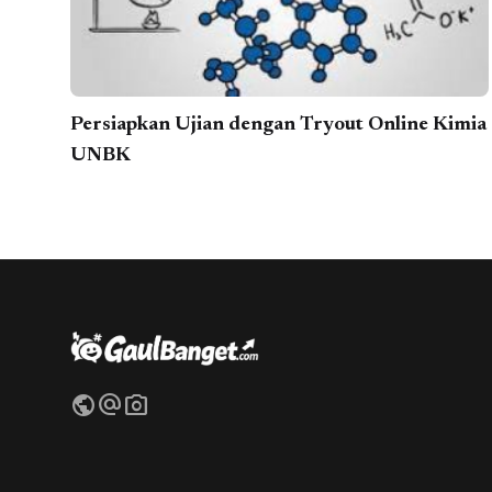
Persiapkan Ujian dengan Tryout Online Kimia
UNBK
public
alternate_email
photo_camera