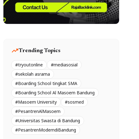
trending_up
Trending Topics
#tryoutonline
#mediasosial
#sekolah asrama
#Boarding School tingkat SMA
#Boarding School Al Masoem Bandung
#Masoem University
#sosmed
#PesantrenAlMasoem
#Universitas Swasta di Bandung
#PesantrenModerndiBandung