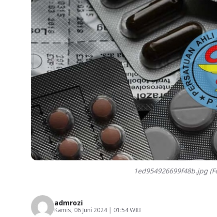
1ed954926699f48b.jpg (Fo
admrozi
Kamis, 06 Juni 2024 | 01:54 WIB