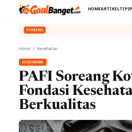
HOME
ARTIKEL
TIPS
TERKINI
Home
/
Kesehatan
KESEHATAN
PAFI Soreang K
Fondasi Kesehata
Berkualitas