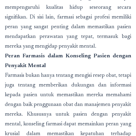
mempengaruhi kualitas hidup seseorang secara
signifikan. Di sisi lain, farmasi sebagai profesi memiliki
peran yang sangat penting dalam memastikan pasien
mendapatkan perawatan yang tepat, termasuk bagi
mereka yang mengidap penyakit mental.
Peran Farmasis dalam Konseling Pasien dengan
Penyakit Mental
Farmasis bukan hanya tentang mengisi resep obat, tetapi
juga tentang memberikan dukungan dan informasi
kepada pasien untuk memastikan mereka memahami
dengan baik penggunaan obat dan manajemen penyakit
mereka. Khususnya untuk pasien dengan penyakit
mental, konseling farmasi dapat memainkan peran yang
krusial dalam memastikan kepatuhan terhadap