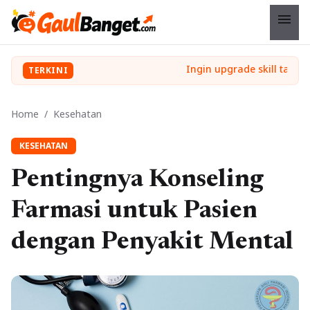
menu
TERKINI
Home
/
Kesehatan
KESEHATAN
Pentingnya Konseling
Farmasi untuk Pasien
dengan Penyakit Mental