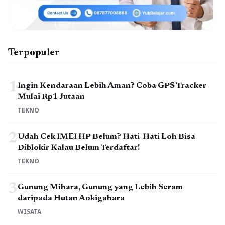
Terpopuler
1
Ingin Kendaraan Lebih Aman? Coba GPS Tracker
Mulai Rp1 Jutaan
TEKNO
2
Udah Cek IMEI HP Belum? Hati-Hati Loh Bisa
Diblokir Kalau Belum Terdaftar!
TEKNO
3
Gunung Mihara, Gunung yang Lebih Seram
daripada Hutan Aokigahara
WISATA