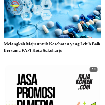
Melangkah Maju untuk Kesehatan yang Lebih Baik
Bersama PAFI Kota Sukoharjo
AD