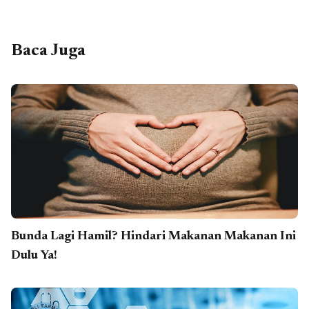
Baca Juga
Bunda Lagi Hamil? Hindari Makanan Makanan Ini
Dulu Ya!