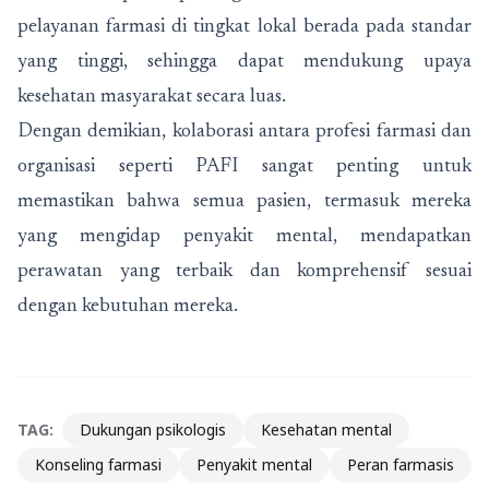
pelayanan farmasi di tingkat lokal berada pada standar
yang tinggi, sehingga dapat mendukung upaya
kesehatan masyarakat secara luas.
Dengan demikian, kolaborasi antara profesi farmasi dan
organisasi seperti PAFI sangat penting untuk
memastikan bahwa semua pasien, termasuk mereka
yang mengidap penyakit mental, mendapatkan
perawatan yang terbaik dan komprehensif sesuai
dengan kebutuhan mereka.
TAG:
Dukungan psikologis
Kesehatan mental
Konseling farmasi
Penyakit mental
Peran farmasis