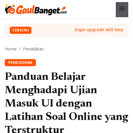
menu
TERKINI
Home
/
Pendidikan
PENDIDIKAN
Panduan Belajar
Menghadapi Ujian
Masuk UI dengan
Latihan Soal Online yang
Terstruktur