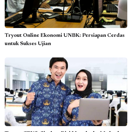
Tryout Online Ekonomi UNBK: Persiapan Cerdas
untuk Sukses Ujian