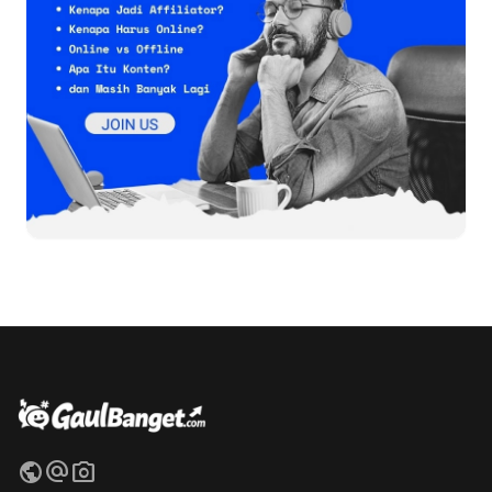
public
alternate_email
photo_camera