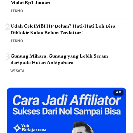
Mulai Rp1 Jutaan
TEKNO
2
Udah Cek IMEI HP Belum? Hati-Hati Loh Bisa
Diblokir Kalau Belum Terdaftar!
TEKNO
3
Gunung Mihara, Gunung yang Lebih Seram
daripada Hutan Aokigahara
WISATA
AD