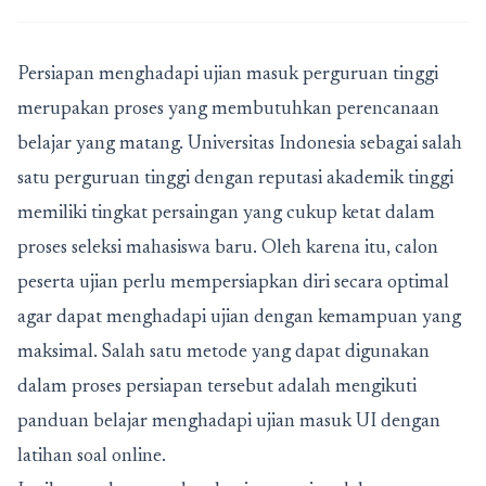
Persiapan menghadapi ujian masuk perguruan tinggi
merupakan proses yang membutuhkan perencanaan
belajar yang matang. Universitas Indonesia sebagai salah
satu perguruan tinggi dengan reputasi akademik tinggi
memiliki tingkat persaingan yang cukup ketat dalam
proses seleksi mahasiswa baru. Oleh karena itu, calon
peserta ujian perlu mempersiapkan diri secara optimal
agar dapat menghadapi ujian dengan kemampuan yang
maksimal. Salah satu metode yang dapat digunakan
dalam proses persiapan tersebut adalah mengikuti
panduan belajar menghadapi
ujian masuk UI
dengan
latihan soal online.