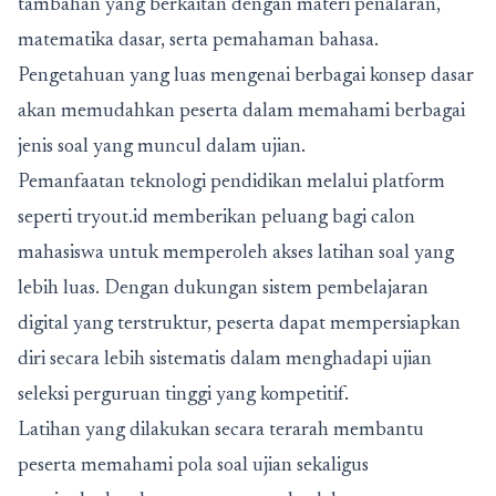
tambahan yang berkaitan dengan materi penalaran,
matematika dasar, serta pemahaman bahasa.
Pengetahuan yang luas mengenai berbagai konsep dasar
akan memudahkan peserta dalam memahami berbagai
jenis soal yang muncul dalam ujian.
Pemanfaatan teknologi pendidikan melalui platform
seperti
tryout.id
memberikan peluang bagi calon
mahasiswa untuk memperoleh akses latihan soal yang
lebih luas. Dengan dukungan sistem pembelajaran
digital yang terstruktur, peserta dapat mempersiapkan
diri secara lebih sistematis dalam menghadapi ujian
seleksi perguruan tinggi yang kompetitif.
Latihan yang dilakukan secara terarah membantu
peserta memahami pola soal ujian sekaligus