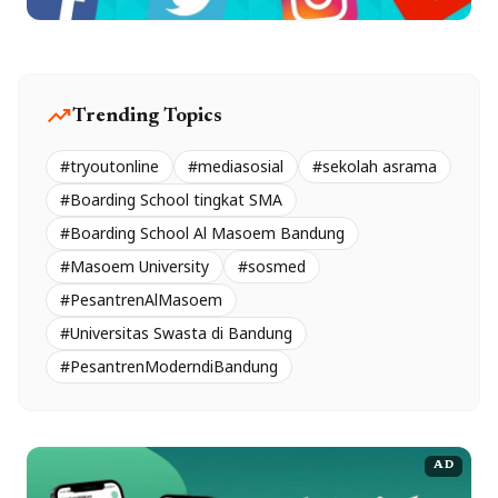
trending_up
Trending Topics
#tryoutonline
#mediasosial
#sekolah asrama
#Boarding School tingkat SMA
#Boarding School Al Masoem Bandung
#Masoem University
#sosmed
#PesantrenAlMasoem
#Universitas Swasta di Bandung
#PesantrenModerndiBandung
AD