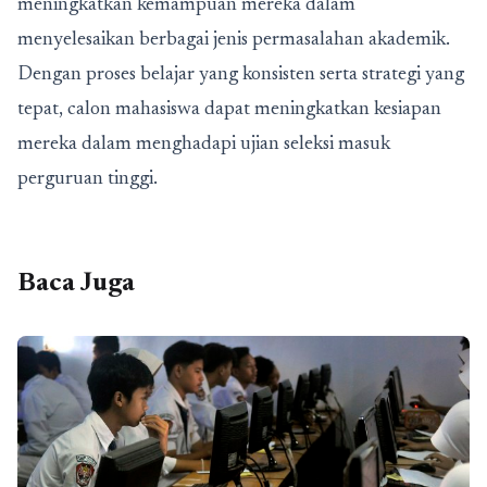
meningkatkan kemampuan mereka dalam
menyelesaikan berbagai jenis permasalahan akademik.
Dengan proses belajar yang konsisten serta strategi yang
tepat, calon mahasiswa dapat meningkatkan kesiapan
mereka dalam menghadapi ujian seleksi masuk
perguruan tinggi.
Baca Juga