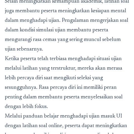
Selain meningkatkan kemampuan akademik, latihan soal
juga membantu peserta meningkatkan kesiapan mental
dalam menghadapi ujian. Pengalaman mengerjakan soal
dalam kondisi simulasi ujian membantu peserta
mengurangi rasa cemas yang sering muncul sebelum
ujian sebenarnya.
Ketika peserta telah terbiasa menghadapi situasi ujian
melalui latihan yang terstruktur, mereka akan merasa
lebih percaya diri saat mengikuti seleksi yang
sesungguhnya. Rasa percaya diri ini memiliki peran
penting dalam membantu peserta menyelesaikan soal
dengan lebih fokus.
Melalui panduan belajar menghadapi
ujian masuk UI
dengan latihan soal online, peserta dapat meningkatkan