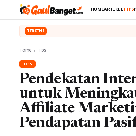
HOME
ARTIKEL
TIPS
TERKINI
Home
/
Tips
TIPS
Pendekatan Inte
untuk Meningkat
Affiliate Market
Pendapatan Pasi