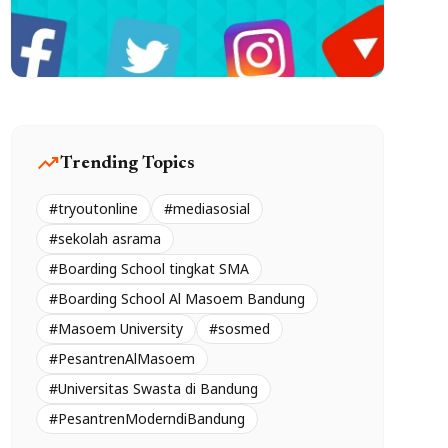
trending_up
Trending Topics
#tryoutonline
#mediasosial
#sekolah asrama
#Boarding School tingkat SMA
#Boarding School Al Masoem Bandung
#Masoem University
#sosmed
#PesantrenAlMasoem
#Universitas Swasta di Bandung
#PesantrenModerndiBandung