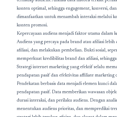
terhadap audiens. Analisis data historis terkait p
konten optimal, sehingga engagement, konversi, da
dimanfaatkan untuk menambah interaksi melalui ko
konten promosi.
Kepercayaan audiens menjadi faktor utama dalam keb
Audiens yang percaya pada brand atau afiliasi lebi
afiliasi, dan melakukan pembelian. Bukti sosial, sepe
memperkuat kredibilitas brand dan afiliasi, sehingg
Strategi
internet marketing
yang efektif selalu mema
pendapatan pasif dan efektivitas affiliate marketing 
Pendekatan berbasis data menjadi elemen kunci dala
pendapatan pasif. Data memberikan wawasan objektif t
durasi interaksi, dan perilaku audiens. Dengan analis
menentukan audiens prioritas, dan memprediksi tr