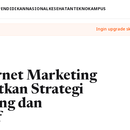
PENDIDIKAN
NASIONAL
KESEHATAN
TEKNO
KAMPUS
rnet Marketing
kan Strategi
ing dan
f