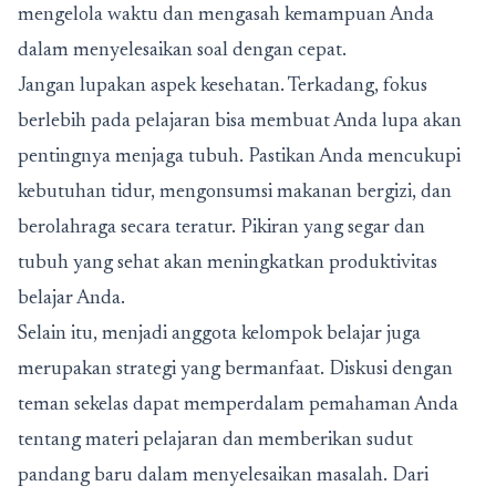
mengelola waktu dan mengasah kemampuan Anda
dalam menyelesaikan soal dengan cepat.
Jangan lupakan aspek kesehatan. Terkadang, fokus
berlebih pada pelajaran bisa membuat Anda lupa akan
pentingnya menjaga tubuh. Pastikan Anda mencukupi
kebutuhan tidur, mengonsumsi makanan bergizi, dan
berolahraga secara teratur. Pikiran yang segar dan
tubuh yang sehat akan meningkatkan produktivitas
belajar Anda.
Selain itu, menjadi anggota kelompok belajar juga
merupakan strategi yang bermanfaat. Diskusi dengan
teman sekelas dapat memperdalam pemahaman Anda
tentang materi pelajaran dan memberikan sudut
pandang baru dalam menyelesaikan masalah. Dari