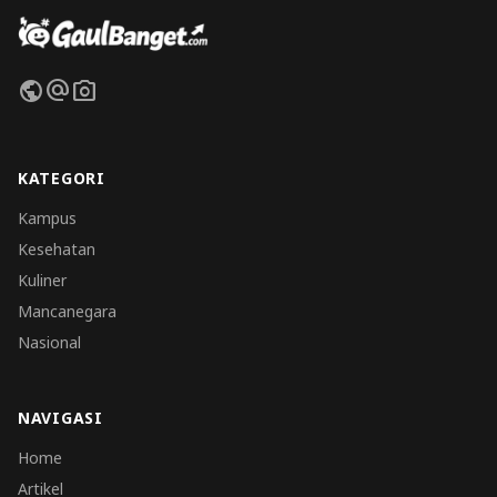
public
alternate_email
photo_camera
KATEGORI
Kampus
Kesehatan
Kuliner
Mancanegara
Nasional
NAVIGASI
Home
Artikel