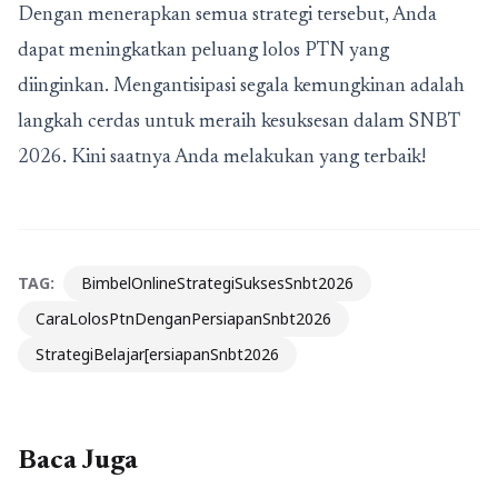
Dengan menerapkan semua strategi tersebut, Anda
dapat meningkatkan peluang lolos PTN yang
diinginkan. Mengantisipasi segala kemungkinan adalah
langkah cerdas untuk meraih kesuksesan dalam SNBT
2026. Kini saatnya Anda melakukan yang terbaik!
TAG:
BimbelOnlineStrategiSuksesSnbt2026
CaraLolosPtnDenganPersiapanSnbt2026
StrategiBelajar[ersiapanSnbt2026
Baca Juga