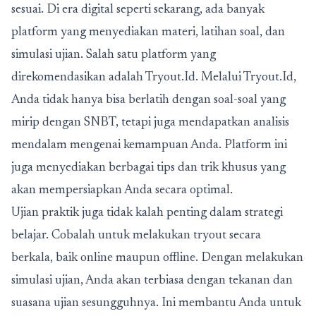
sesuai. Di era digital seperti sekarang, ada banyak
platform yang menyediakan materi, latihan soal, dan
simulasi ujian. Salah satu platform yang
direkomendasikan adalah Tryout.Id. Melalui Tryout.Id,
Anda tidak hanya bisa berlatih dengan soal-soal yang
mirip dengan SNBT, tetapi juga mendapatkan analisis
mendalam mengenai kemampuan Anda. Platform ini
juga menyediakan berbagai tips dan trik khusus yang
akan mempersiapkan Anda secara optimal.
Ujian praktik juga tidak kalah penting dalam strategi
belajar. Cobalah untuk melakukan tryout secara
berkala, baik online maupun offline. Dengan melakukan
simulasi ujian, Anda akan terbiasa dengan tekanan dan
suasana ujian sesungguhnya. Ini membantu Anda untuk