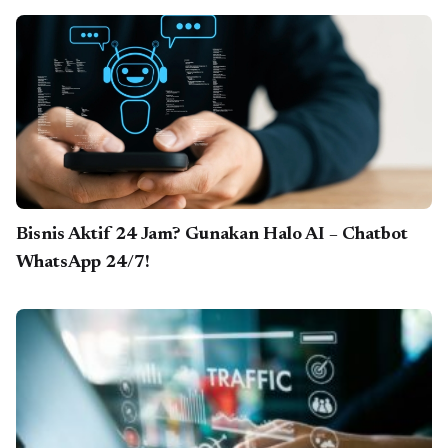
Bisnis Aktif 24 Jam? Gunakan Halo AI – Chatbot
WhatsApp 24/7!