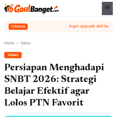
menu
TERKINI
Home
/
Tekno
TEKNO
Persiapan Menghadapi
SNBT 2026: Strategi
Belajar Efektif agar
Lolos PTN Favorit