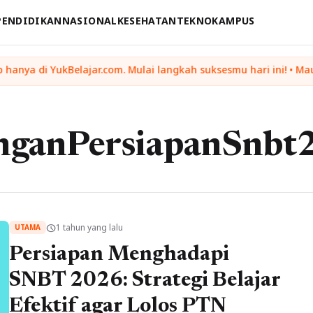
PENDIDIKAN
NASIONAL
KESEHATAN
TEKNO
KAMPUS
nganPersiapanSnbt
1 tahun yang lalu
schedule
UTAMA
Persiapan Menghadapi
SNBT 2026: Strategi Belajar
Efektif agar Lolos PTN