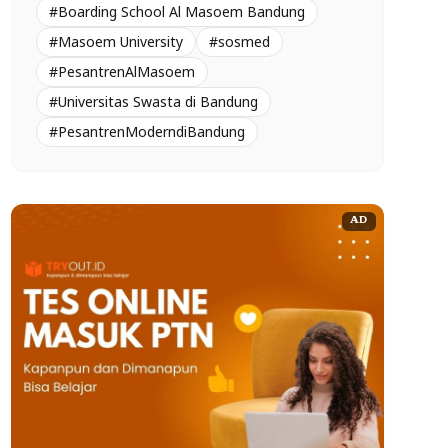
#Boarding School Al Masoem Bandung
#Masoem University
#sosmed
#PesantrenAlMasoem
#Universitas Swasta di Bandung
#PesantrenModerndiBandung
AD