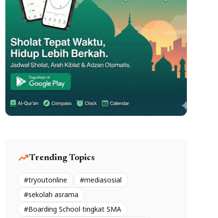
trending_up
Trending Topics
#tryoutonline
#mediasosial
#sekolah asrama
#Boarding School tingkat SMA