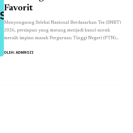
Favorit
Menyongsong Seleksi Nasional Berdasarkan Tes (SNBT)
2026, persiapan yang matang menjadi kunci untuk
meraih impian masuk Perguruan Tinggi Negeri (PTN)
favorit. Mengingat persaingan yang ketat, calon
OLEH: ADMROZI
mahasiswa perlu menyiapkan diri dengan cara yang
efektif. Dalam artikel ini, kita akan membahas berbagai
strategi belajar yang dapat membantu Anda
menghadapi SNBT serta cara lolos PTN melalui
persiapan ...
Baca Selengkapnya