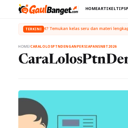
HOME
ARTIKEL
TIPS
TERKINI
HOME
/
CARALOLOSPTNDENGANPERSIAPANSNBT2026
CaraLolosPtnDe