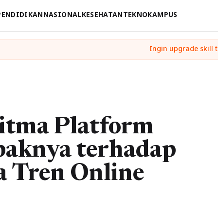
PENDIDIKAN
NASIONAL
KESEHATAN
TEKNO
KAMPUS
itma Platform
paknya terhadap
 Tren Online