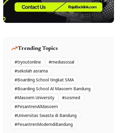
trending_up
Trending Topics
#tryoutonline
#mediasosial
#sekolah asrama
#Boarding School tingkat SMA
#Boarding School Al Masoem Bandung
#Masoem University
#sosmed
#PesantrenAlMasoem
#Universitas Swasta di Bandung
#PesantrenModerndiBandung