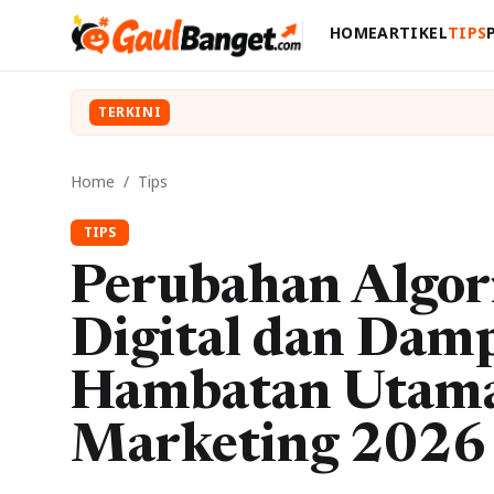
HOME
ARTIKEL
TIPS
TERKINI
Home
/
Tips
TIPS
Perubahan Algor
Digital dan Dam
Hambatan Utama
Marketing 2026