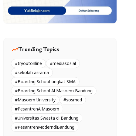
trending_up
Trending Topics
#tryoutonline
#mediasosial
#sekolah asrama
#Boarding School tingkat SMA
#Boarding School Al Masoem Bandung
#Masoem University
#sosmed
#PesantrenAlMasoem
#Universitas Swasta di Bandung
#PesantrenModerndiBandung