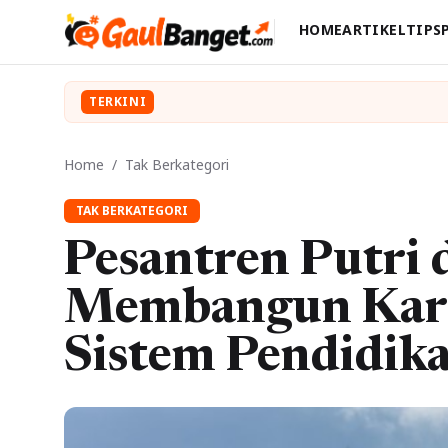
HOME
ARTIKEL
TIPS
TERKINI
Home
/
Tak Berkategori
TAK BERKATEGORI
Pesantren Putri 
Membangun Kara
Sistem Pendidika