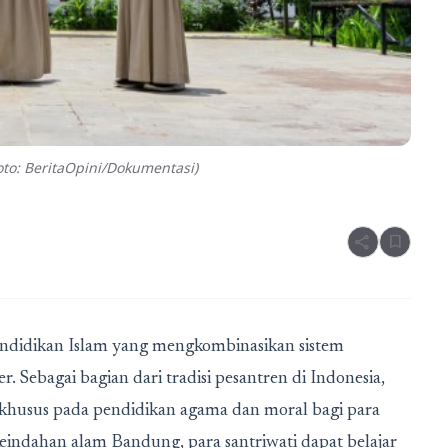
to: BeritaOpini/Dokumentasi)
share
bookmark
didikan Islam yang mengkombinasikan sistem
Sebagai bagian dari tradisi pesantren di Indonesia,
husus pada pendidikan agama dan moral bagi para
keindahan alam Bandung, para santriwati dapat belajar