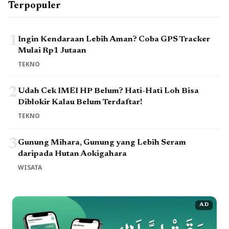
Terpopuler
1
Ingin Kendaraan Lebih Aman? Coba GPS Tracker
Mulai Rp1 Jutaan
TEKNO
2
Udah Cek IMEI HP Belum? Hati-Hati Loh Bisa
Diblokir Kalau Belum Terdaftar!
TEKNO
3
Gunung Mihara, Gunung yang Lebih Seram
daripada Hutan Aokigahara
WISATA
AD