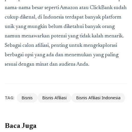
nama-nama besar seperti Amazon atau ClickBank sudah
cukup dikenal, di Indonesia terdapat banyak platform
unik yang mungkin belum diketahui banyak orang
namun menawarkan potensi yang tidak kalah menarik.
Sebagai calon afiliasi, penting untuk mengeksplorasi
berbagai opsi yang ada dan menemukan yang paling
sesuai dengan minat dan audiens Anda.
TAG:
Bisnis
Bisnis Afiliasi
Bisnis Afiliasi Indonesia
Baca Juga