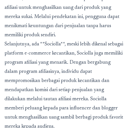
afiliasi untuk menghasilkan uang dari produk yang
mereka sukai. Melalui pendekatan ini, pengguna dapat
menikmati keuntungan dari penjualan tanpa harus
memiliki produk sendiri.
Selanjutnya, ada **Sociolla**, meski lebih dikenal sebagai
platform e-commerce kecantikan, Sociolla juga memiliki
program afiliasi yang menarik. Dengan bergabung
dalam program afiliasinya, individu dapat
mempromosikan berbagai produk kecantikan dan
mendapatkan komisi dari setiap penjualan yang
dilakukan melalui tautan afiliasi mereka. Sociolla
memberi peluang kepada para influencer dan blogger
untuk menghasilkan uang sambil berbagi produk favorit
mereka kepada audiens.