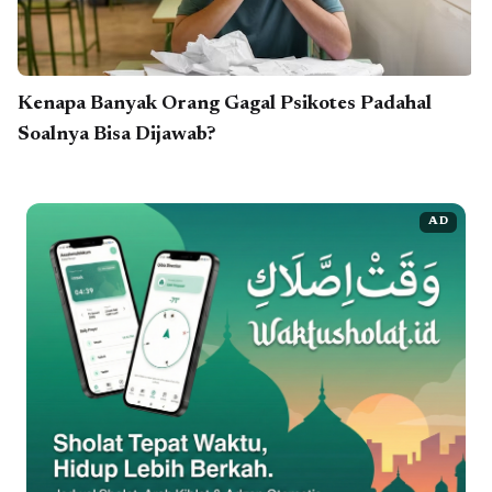
Kenapa Banyak Orang Gagal Psikotes Padahal
Soalnya Bisa Dijawab?
AD