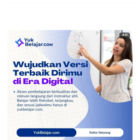
Dengan memahami kekuatan dan manfaat SEO, bisnis dapat ...
Baca Selengkapnya
AD