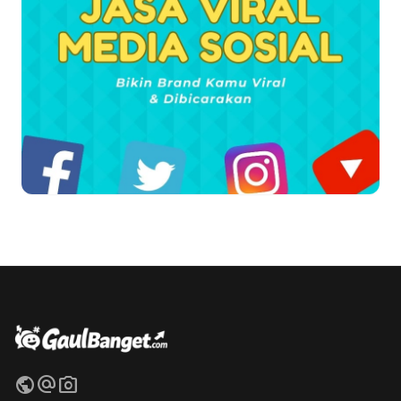
public
alternate_email
photo_camera