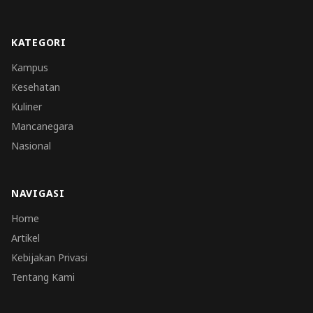
KATEGORI
Kampus
Kesehatan
Kuliner
Mancanegara
Nasional
NAVIGASI
Home
Artikel
Kebijakan Privasi
Tentang Kami