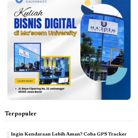
Terpopuler
1
Ingin Kendaraan Lebih Aman? Coba GPS Tracker