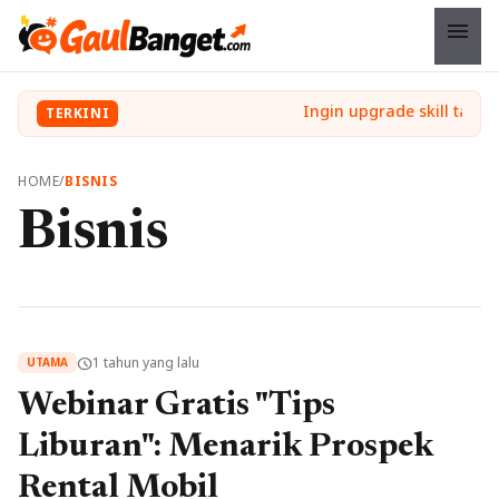
menu
TERKINI
HOME
/
BISNIS
Bisnis
1 tahun yang lalu
schedule
UTAMA
Webinar Gratis "Tips
Liburan": Menarik Prospek
Rental Mobil