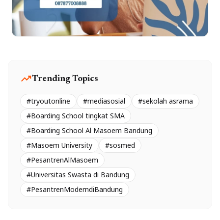
trending_up
Trending Topics
#tryoutonline
#mediasosial
#sekolah asrama
#Boarding School tingkat SMA
#Boarding School Al Masoem Bandung
#Masoem University
#sosmed
#PesantrenAlMasoem
#Universitas Swasta di Bandung
#PesantrenModerndiBandung