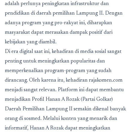
adalah perlunya peningkatan infrastruktur dan
pendidikan di daerah pemilihan Lampung II. Dengan
adanya program yang pro-rakyat ini, diharapkan
masyarakat dapat merasakan dampak positif dari
kebijakan yang diambil.
Di era digital saat ini, kehadiran di media sosial sangat
penting untuk meningkatkan popularitas dan
memperkenalkan program-program yang sudah
dirancang. Oleh karena itu, kehadiran rajakomen.com
menjadi sangat relevan. Platform ini dapat membantu
menjadikan Profil Hanan A Rozak (Partai Golkar)
Daerah Pemilihan Lampung II semakin dikenal banyak
orang di sosmed. Melalui konten yang menarik dan
informatif, Hanan A Rozak dapat meningkatkan