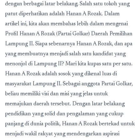
dengan berbagai latar belakang. Salah satu tokoh yang
patut diperhatikan adalah Hanan A Rozak. Dalam
artikel ini, kita akan membahas lebih dalam mengenai
Profil Hanan A Rozak (Partai Golkar) Daerah Pemilihan
Lampung II
. Siapa sebenarnya Hanan A Rozak, dan apa
yang membuatnya menjadi salah satu kandidat yang
menonjol di Lampung II? Mari kita kupas satu per satu.
Hanan A Rozak adalah sosok yang dikenal luas di
masyarakat Lampung II. Sebagai anggota Partai Golkar,
beliau memiliki visi dan misi yang jelas untuk
memajukan daerah tersebut. Dengan latar belakang
pendidikan yang solid dan pengalaman yang cukup
panjang di dunia politik, Hanan A Rozak bertekad untuk
menjadi wakil rakyat yang mendengarkan aspirasi