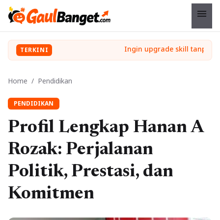
menu
TERKINI
Home
/
Pendidikan
PENDIDIKAN
Profil Lengkap Hanan A
Rozak: Perjalanan
Politik, Prestasi, dan
Komitmen