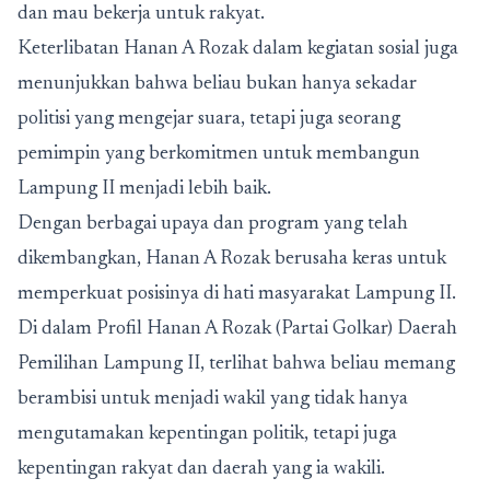
dan mau bekerja untuk rakyat.
Keterlibatan Hanan A Rozak dalam kegiatan sosial juga
menunjukkan bahwa beliau bukan hanya sekadar
politisi yang mengejar suara, tetapi juga seorang
pemimpin yang berkomitmen untuk membangun
Lampung II menjadi lebih baik.
Dengan berbagai upaya dan program yang telah
dikembangkan, Hanan A Rozak berusaha keras untuk
memperkuat posisinya di hati masyarakat Lampung II.
Di dalam Profil Hanan A Rozak (Partai Golkar) Daerah
Pemilihan Lampung II, terlihat bahwa beliau memang
berambisi untuk menjadi wakil yang tidak hanya
mengutamakan kepentingan politik, tetapi juga
kepentingan rakyat dan daerah yang ia wakili.