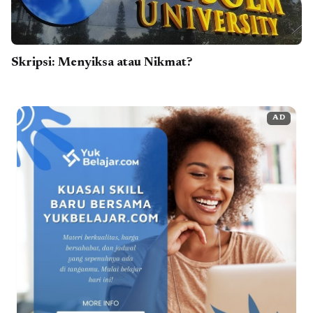
Skripsi: Menyiksa atau Nikmat?
AD