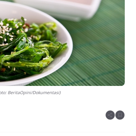
to: BeritaOpini/Dokumentasi)
share
bookmark