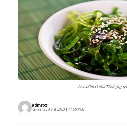
Ac7a36631e0a0222.jpg (Fo
admrozi
Kamis, 30 April 2020 | 14:59 WIB