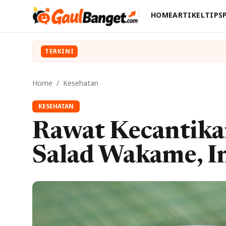
HOME
ARTIKEL
TIPS
TERKINI
Home
/
Kesehatan
KESEHATAN
Rawat Kecantik
Salad Wakame, I