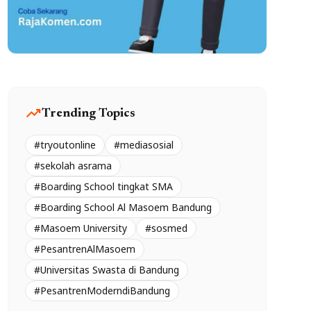
trending_up
Trending Topics
#tryoutonline
#mediasosial
#sekolah asrama
#Boarding School tingkat SMA
#Boarding School Al Masoem Bandung
#Masoem University
#sosmed
#PesantrenAlMasoem
#Universitas Swasta di Bandung
#PesantrenModerndiBandung