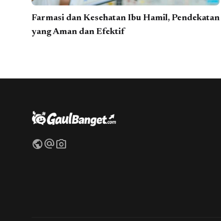
Farmasi dan Kesehatan Ibu Hamil, Pendekatan
yang Aman dan Efektif
public
alternate_email
photo_camera