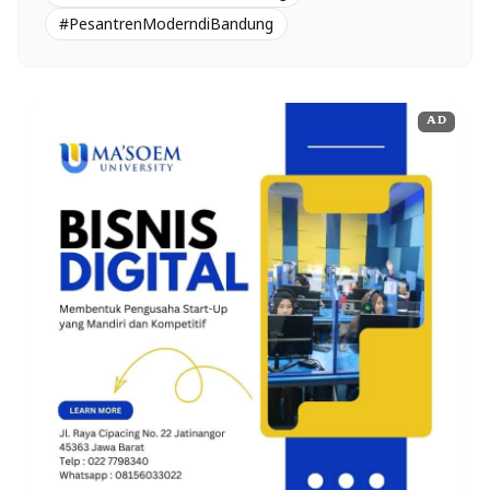
#PesantrenModerndiBandung
AD