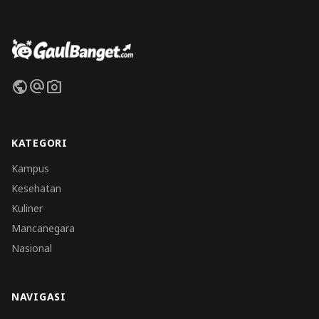
public
alternate_email
photo_camera
KATEGORI
Kampus
Kesehatan
Kuliner
Mancanegara
Nasional
NAVIGASI