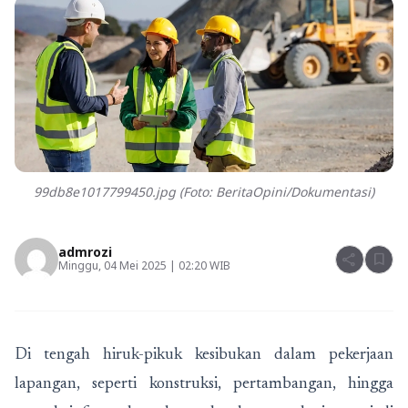
99db8e1017799450.jpg (Foto: BeritaOpini/Dokumentasi)
admrozi
share
bookmark
Minggu, 04 Mei 2025 | 02:20 WIB
Di tengah hiruk-pikuk kesibukan dalam pekerjaan
lapangan, seperti konstruksi, pertambangan, hingga