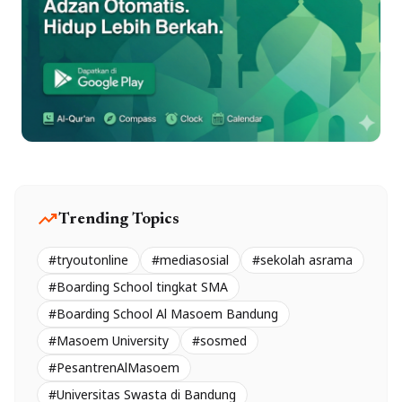
trending_up
Trending Topics
#tryoutonline
#mediasosial
#sekolah asrama
#Boarding School tingkat SMA
#Boarding School Al Masoem Bandung
#Masoem University
#sosmed
#PesantrenAlMasoem
#Universitas Swasta di Bandung