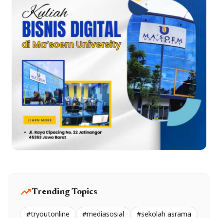
trending_up
Trending Topics
#tryoutonline
#mediasosial
#sekolah asrama