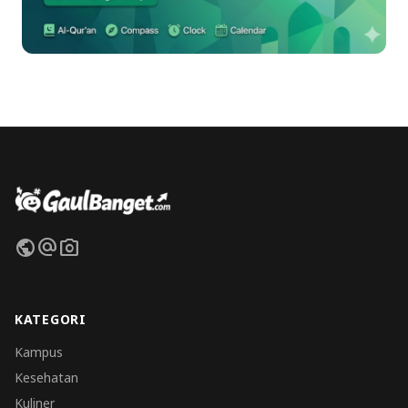
public
alternate_email
photo_camera
KATEGORI
Kampus
Kesehatan
Kuliner