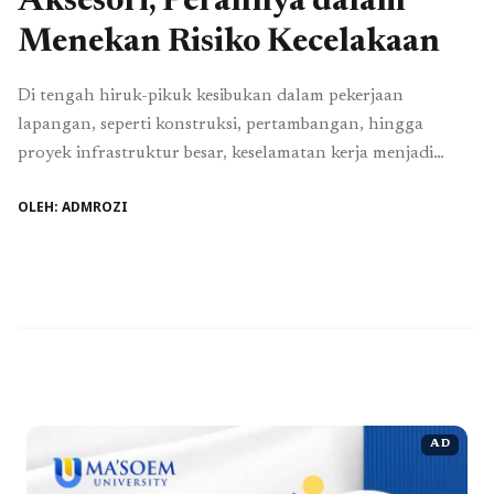
Aksesori, Perannya dalam
Menekan Risiko Kecelakaan
Di tengah hiruk-pikuk kesibukan dalam pekerjaan
lapangan, seperti konstruksi, pertambangan, hingga
proyek infrastruktur besar, keselamatan kerja menjadi
prioritas utama. Setiap detik di lingkungan kerja penuh
OLEH: ADMROZI
resiko bisa membawa dampak besar jika aspek keamanan
diabaikan. Salah satu perlengkapan yang sering kali
dianggap sepele namun memiliki peran vital adalah rompi
proyek. Meski terlihat sederhana, rompi ini bukan ...
Baca
Selengkapnya
AD