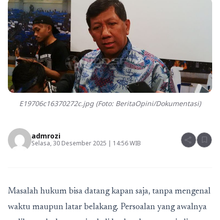
E19706c16370272c.jpg (Foto: BeritaOpini/Dokumentasi)
admrozi
share
bookmark
Selasa, 30 Desember 2025 | 14:56 WIB
Masalah hukum bisa datang kapan saja, tanpa mengenal
waktu maupun latar belakang. Persoalan yang awalnya