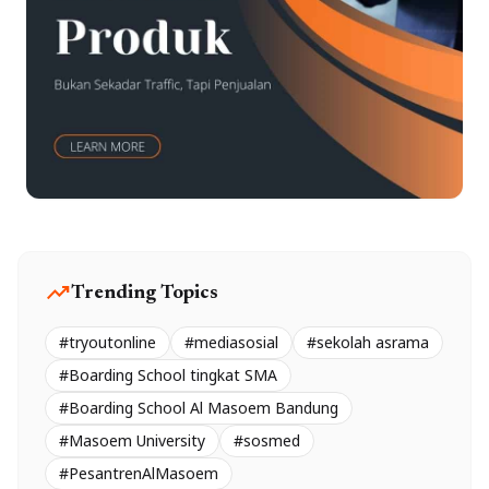
trending_up
Trending Topics
#tryoutonline
#mediasosial
#sekolah asrama
#Boarding School tingkat SMA
#Boarding School Al Masoem Bandung
#Masoem University
#sosmed
#PesantrenAlMasoem