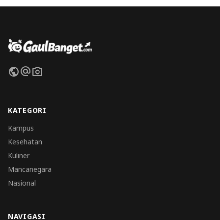
public
alternate_email
photo_camera
KATEGORI
Kampus
Kesehatan
Kuliner
Mancanegara
Nasional
NAVIGASI