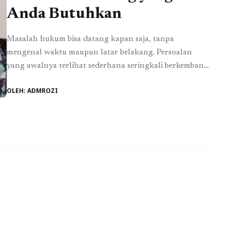
Anda Butuhkan
Masalah hukum bisa datang kapan saja, tanpa
mengenal waktu maupun latar belakang. Persoalan
yang awalnya terlihat sederhana seringkali berkembang
menjadi kompleks ketika sudah masuk ke ranah hukum.
OLEH: ADMROZI
Mulai dari konflik keluarga, sengketa perdata, persoalan
pidana, hingga urusan bisnis dan perusahaan, semuanya
membutuhkan penanganan yang tepat. Di sinilah peran
advokat menjadi sangat penting, bukan hanya sebagai ...
Baca Selengkapnya