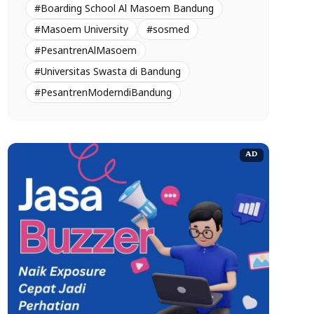
#Boarding School Al Masoem Bandung
#Masoem University
#sosmed
#PesantrenAlMasoem
#Universitas Swasta di Bandung
#PesantrenModerndiBandung
AD