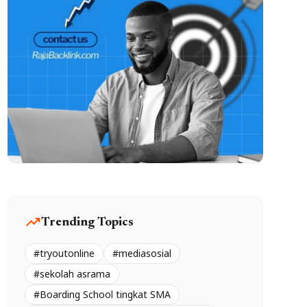
trending_up
Trending Topics
#tryoutonline
#mediasosial
#sekolah asrama
#Boarding School tingkat SMA