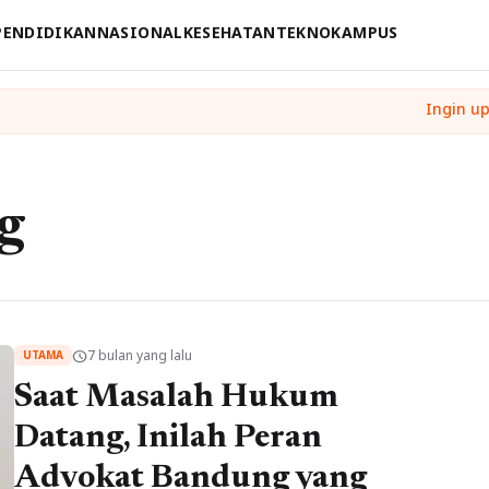
PENDIDIKAN
NASIONAL
KESEHATAN
TEKNO
KAMPUS
g
7 bulan yang lalu
schedule
UTAMA
Saat Masalah Hukum
Datang, Inilah Peran
Advokat Bandung yang