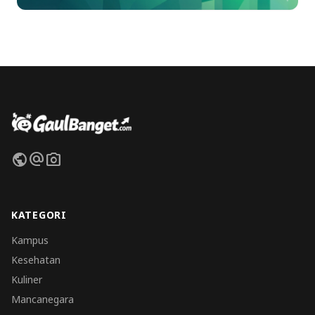
public
alternate_email
photo_camera
KATEGORI
Kampus
Kesehatan
Kuliner
Mancanegara