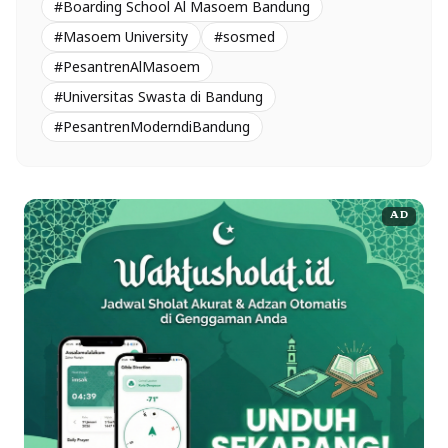
#Boarding School Al Masoem Bandung
#Masoem University
#sosmed
#PesantrenAlMasoem
#Universitas Swasta di Bandung
#PesantrenModerndiBandung
AD