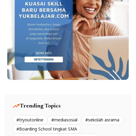
trending_up
Trending Topics
#tryoutonline
#mediasosial
#sekolah asrama
#Boarding School tingkat SMA