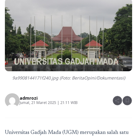
9a9908144171f240.jpg (Foto: BeritaOpini/Dokumentasi)
admrozi
share
bookmark
Jumat, 21 Maret 2025 | 21:11 WIB
Universitas Gadjah Mada (UGM) merupakan salah satu