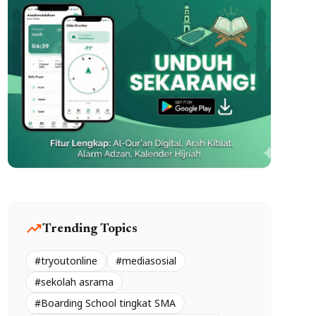
trending_up
Trending Topics
#tryoutonline
#mediasosial
#sekolah asrama
#Boarding School tingkat SMA