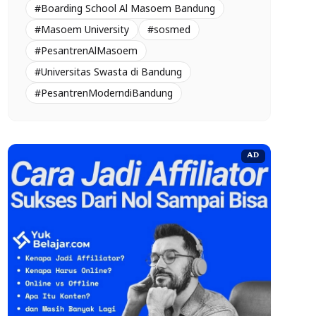
#Boarding School Al Masoem Bandung
#Masoem University
#sosmed
#PesantrenAlMasoem
#Universitas Swasta di Bandung
#PesantrenModerndiBandung
AD