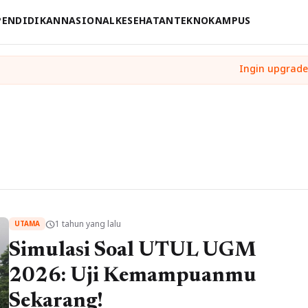
PENDIDIKAN
NASIONAL
KESEHATAN
TEKNO
KAMPUS
1 tahun yang lalu
schedule
UTAMA
Simulasi Soal UTUL UGM
2026: Uji Kemampuanmu
Sekarang!