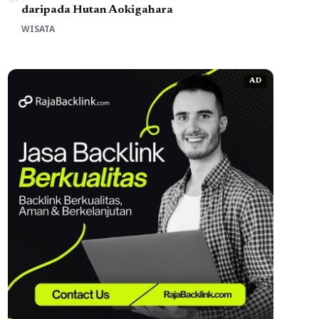
daripada Hutan Aokigahara
WISATA
AD