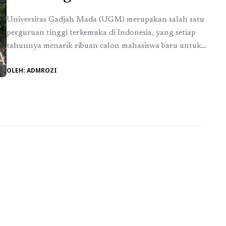
Universitas Gadjah Mada (UGM) merupakan salah satu
perguruan tinggi terkemuka di Indonesia, yang setiap
tahunnya menarik ribuan calon mahasiswa baru untuk
melanjutkan pendidikan di kampusnya. Salah satu
OLEH: ADMROZI
tahap penting dalam proses penerimaan mahasiswa baru
di UGM adalah Ujian Tulis Universitas Gadjah Mada
(UTUL). UTUL UGM 2026 semakin dekat, dan penting
bagi kamu untuk mempersiapkan diri ...
Baca
Selengkapnya