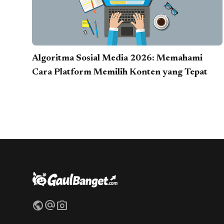
Algoritma Sosial Media 2026: Memahami
Cara Platform Memilih Konten yang Tepat
public
alternate_email
photo_camera