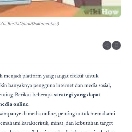
to: BeritaOpini/Dokumentasi)
share
bookmark
lah menjadi platform yang sangat efektif untuk
n banyaknya pengguna internet dan media sosial,
enting. Berikut beberapa
strategi yang dapat
edia online
.
 kampanye di media online, penting untuk memahami
emahami karakteristik, minat, dan kebutuhan target