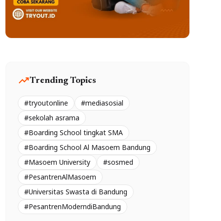
trending_up
Trending Topics
#tryoutonline
#mediasosial
#sekolah asrama
#Boarding School tingkat SMA
#Boarding School Al Masoem Bandung
#Masoem University
#sosmed
#PesantrenAlMasoem
#Universitas Swasta di Bandung
#PesantrenModerndiBandung