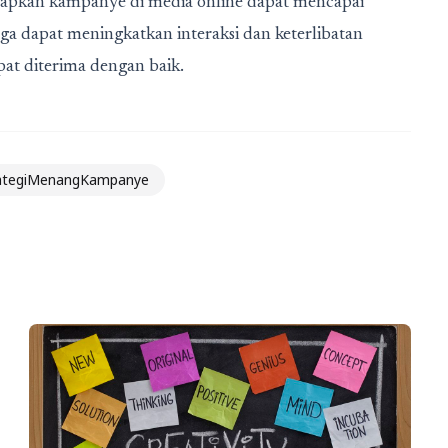
arapkan kampanye di media online dapat mencapai
 juga dapat meningkatkan interaksi dan keterlibatan
at diterima dengan baik.
ategiMenangKampanye