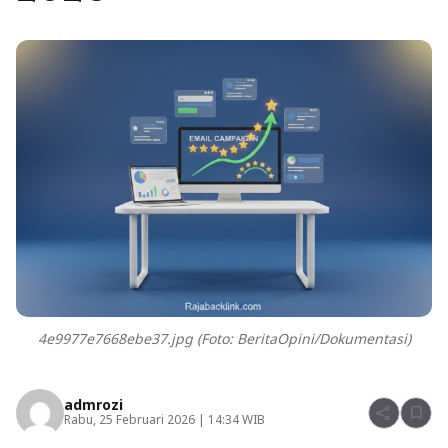
4e9977e7668ebe37.jpg (Foto: BeritaOpini/Dokumentasi)
admrozi
share
bookmark
Rabu, 25 Februari 2026 | 14:34 WIB