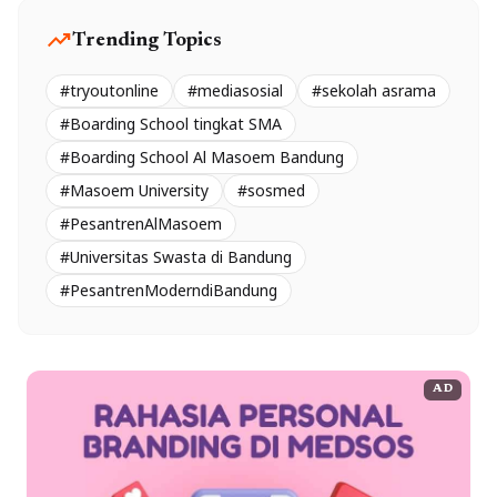
trending_up
Trending Topics
#tryoutonline
#mediasosial
#sekolah asrama
#Boarding School tingkat SMA
#Boarding School Al Masoem Bandung
#Masoem University
#sosmed
#PesantrenAlMasoem
#Universitas Swasta di Bandung
#PesantrenModerndiBandung
AD