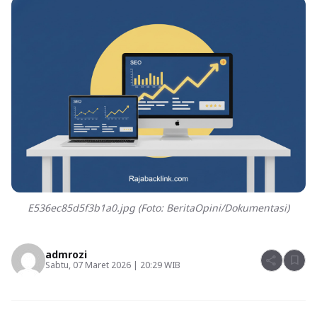
E536ec85d5f3b1a0.jpg (Foto: BeritaOpini/Dokumentasi)
admrozi
share
bookmark
Sabtu, 07 Maret 2026 | 20:29 WIB