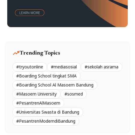
trending_up
Trending Topics
#tryoutonline
#mediasosial
#sekolah asrama
#Boarding School tingkat SMA
#Boarding School Al Masoem Bandung
#Masoem University
#sosmed
#PesantrenAlMasoem
#Universitas Swasta di Bandung
#PesantrenModerndiBandung