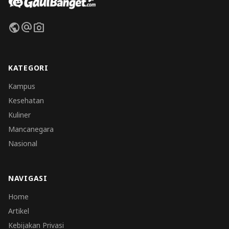
public
alternate_email
photo_camera
KATEGORI
Kampus
Kesehatan
Kuliner
Mancanegara
Nasional
NAVIGASI
Home
Artikel
Kebijakan Privasi