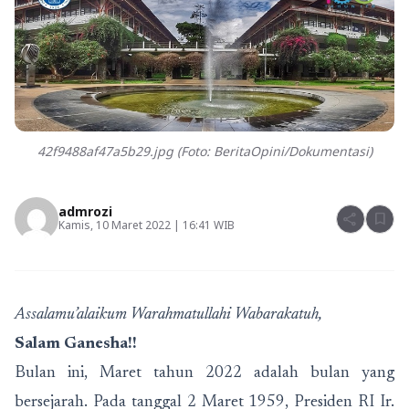
42f9488af47a5b29.jpg (Foto: BeritaOpini/Dokumentasi)
admrozi
share
bookmark
Kamis, 10 Maret 2022 | 16:41 WIB
Assalamu’alaikum Warahmatullahi Wabarakatuh,
Salam Ganesha!!
Bulan ini, Maret tahun 2022 adalah bulan yang
bersejarah. Pada tanggal 2 Maret 1959, Presiden RI Ir.