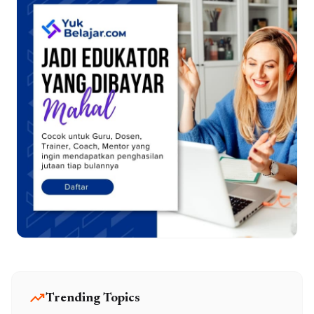
trending_up
Trending Topics