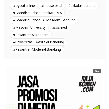
#tryoutonline
#mediasosial
#sekolah asrama
#Boarding School tingkat SMA
#Boarding School Al Masoem Bandung
#Masoem University
#sosmed
#PesantrenAlMasoem
#Universitas Swasta di Bandung
#PesantrenModerndiBandung
AD