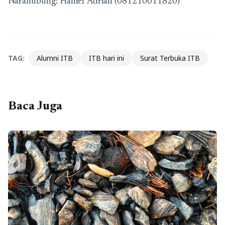
Narahubung: Hanief Adrian (081210011820)
TAG:
Alumni ITB
ITB hari ini
Surat Terbuka ITB
Baca Juga