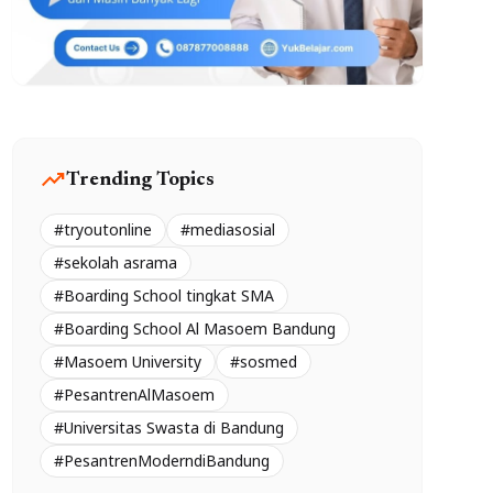
trending_up
Trending Topics
#tryoutonline
#mediasosial
#sekolah asrama
#Boarding School tingkat SMA
#Boarding School Al Masoem Bandung
#Masoem University
#sosmed
#PesantrenAlMasoem
#Universitas Swasta di Bandung
#PesantrenModerndiBandung