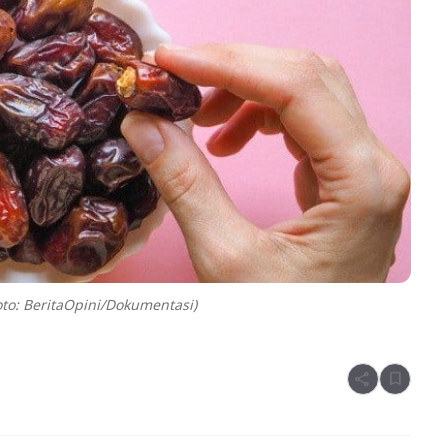
to: BeritaOpini/Dokumentasi)
share
bookmark